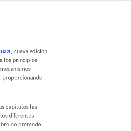
opens in new tab/window
na
, nueva edición 
 los principios 
 mecanismos 
, proporcionando 
s capítulos las 
os diferentes 
ibro no pretende 