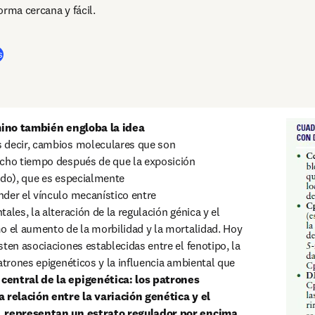
rma cercana y fácil. 
(
se abre en una nueva pestaña/ventana
)
s
mino también engloba la idea

s decir, cambios moleculares que son

o el aumento de la morbilidad y la mortalidad. Hoy 
ten asociaciones establecidas entre el fenotipo, la 
atrones epigenéticos y la influencia ambiental que 
entral de la epigenética: los patrones 
a relación entre la variación genética y el 
, representan un estrato regulador por encima 