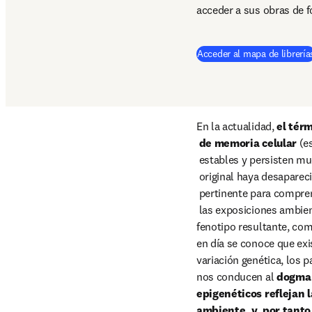
acceder a sus obras de fo
Acceder al mapa de librería
En la actualidad, 
el tér
 de memoria celular 
(e
 estables y persisten mucho tiempo después de que la exposición

 original haya desaparecido), que es especialmente

 pertinente para comprender el vínculo mecanístico entre

 las exposiciones ambientales, la alteración de la regulación génica y el 
fenotipo resultante, com
en día se conoce que exis
variación genética, los p
nos conducen al 
dogma c
epigenéticos reflejan l
ambiente, y, por tanto