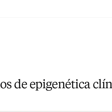
Saltar al contenido principal
os de epigenética clí