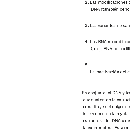
Las modificaciones d
 DNA (también deno
Las variantes no can
Los RNA no codifican
 (p. ej., RNA no cod
La inactivación del
En conjunto, el DNA y la
 que sustentan la estructura tridimensional (3D) del DNA,

 constituyen el epigenoma. Muchas de estas marcas epigenéticas

 intervienen en la regulación de los genes alterando la

 estructura del DNA y definiendo la heterocromatina frente a

 la eucromatina. Esta modulación de la organización estructural
