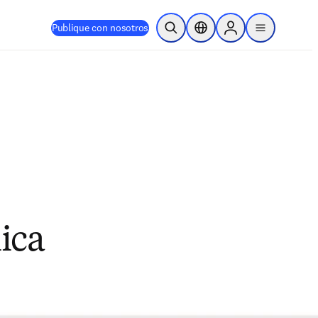
Publique con nosotros
Abrir búsqueda
Selector de ubicación
Sign in to products
menu
nica