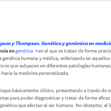
son y Thompson. Genética y genómica en medici
opens in new tab/window
ncia en 
genética 
en el que se tratan de forma precisa
a genética humana y médica, enfatizando en aquellos
ticos que subyacen en diferentes patologías humanas
 hacia la medicina personalizada.
foque básicamente clínico, presentando a través de su
tas para poder diagnosticar y tratar de forma eficaz l
genética que afectan al ser humano. No obstante, el l