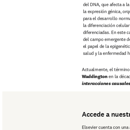
 del DNA, que afecta a la accesibilidad del DNA y a

 la expresión génica, orquesta los procesos celulares y temporales

 para el desarrollo normal de la célula, incluyendo

 la diferenciación celular y la variación del estado de las células

 diferenciadas. En este capítulo describimos temas específicos

 del campo emergente de la epigenética clínica, es decir,

 el papel de la epigenética específicamente en relación con la

 salud y la enfermedad
Actualmente, el término e
Waddington
 en la déca
interacciones causales
Accede a nuestr
Elsevier cuenta con una 