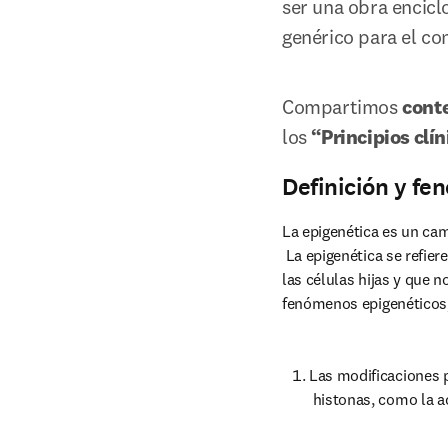
ser una obra encicl
genérico para el co
Compartimos 
conte
los 
“Principios clín
Definición y fe
La epigenética es un cam
 La epigenética se refiere al estudio de las modificaciones o del empaquetamiento del DNA que son transmisibles a 
las células hijas y que 
fenómenos epigenéticos, 
Las modificaciones p
 histonas, como la ac