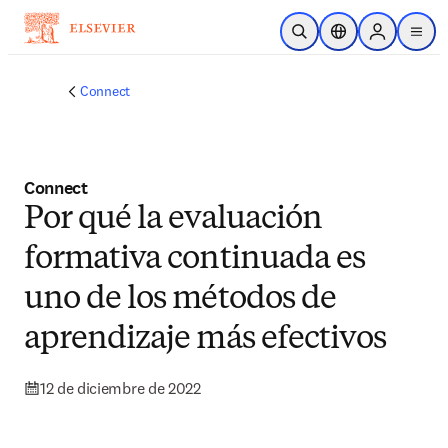
Saltar al contenido principal
Abrir búsqueda
Selector de ubicac
Sign in to p
menu
Connect
Connect
Por qué la evaluación
formativa continuada es
uno de los métodos de
aprendizaje más efectivos
12 de diciembre de 2022