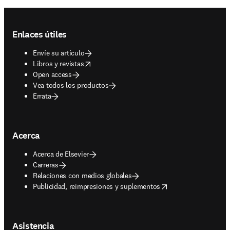
Footer navigation
Enlaces útiles
Envíe su artículo
opens in new tab/window
Libros y revistas
Open access
Vea todos los productos
Errata
Acerca
Acerca de Elsevier
Carreras
Relaciones con medios globales
opens in new tab/window
Publicidad, reimpresiones y suplementos
Asistencia