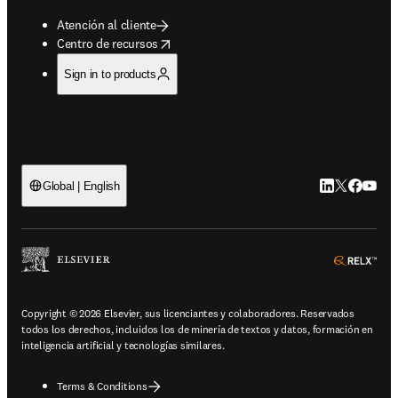
Atención al cliente
opens in new tab/window
Centro de recursos
Sign in to products
LinkedIn se ab
Twitter se 
Facebook
YouTub
Global | English
ope
Copyright © 2026 Elsevier, sus licenciantes y colaboradores. Reservados
todos los derechos, incluidos los de minería de textos y datos, formación en
inteligencia artificial y tecnologías similares.
Terms & Conditions