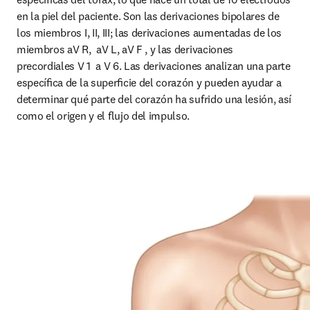
en la piel del paciente. Son las derivaciones bipolares de 
los miembros I, II, III; las derivaciones aumentadas de los 
miembros aV R,  aV L, aV F , y las derivaciones 
precordiales V 1  a V 6. Las derivaciones analizan una parte 
especíﬁca de la superﬁcie del corazón y pueden ayudar a 
determinar qué parte del corazón ha sufrido una lesión, así 
como el origen y el ﬂujo del impulso.