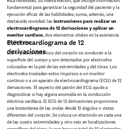
esta necesidad. Su nueva edición, que incluye información 
fundamental para garantizar la seguridad del paciente y la 
ejecución eficaz de las habilidades; suma, además, una 
destacada novedad: las
 instrucciones para realizar un 
electrocardiograma de 12 derivaciones y aplicar un 
monitor cardíaco
, dos elementos vitales en la asistencia 
Electrocardiograma de 12
cardiológica.
derivaciones
Los impulsos eléctricos del corazón se conducen a la 
superﬁcie del cuerpo y son detectados por electrodos 
colocados en la piel de las extremidades y del tórax. Los 
electrodos trasladan estos impulsos a un monitor 
continuo o a un aparato de electrocardiograma (ECG) de 12 
derivaciones. El aspecto del patrón del ECG ayuda a 
diagnosticar si hay alguna anomalía en la conducción 
eléctrica cardíaca. El ECG de 12 derivaciones proporciona 
una instantánea de las ondas desde 12 ángulos o vistas 
diferentes del corazón. Se coloca un electrodo en cada una 
de las cuatro extremidades y otro seis en localizaciones 
especíﬁcas del tórax, lo que hace un total de 10 electrodos 