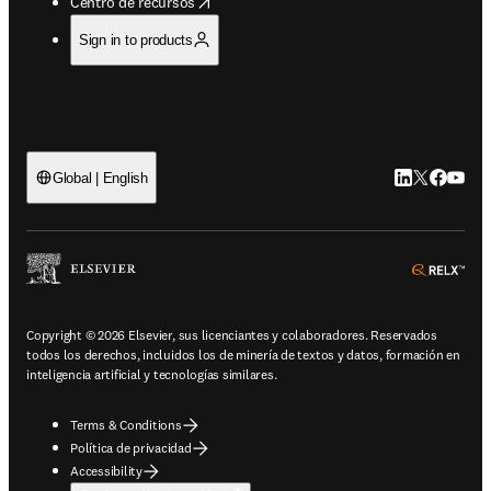
opens in new tab/window
Centro de recursos
Sign in to products
LinkedIn se ab
Twitter se 
Facebook
YouTub
Global | English
ope
Copyright © 2026 Elsevier, sus licenciantes y colaboradores. Reservados
todos los derechos, incluidos los de minería de textos y datos, formación en
inteligencia artificial y tecnologías similares.
Terms & Conditions
Política de privacidad
Accessibility