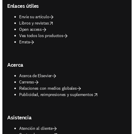
Enlaces útiles
Envíe su artículo
opens in new tab/window
Libros y revistas
Open access
Vea todos los productos
Errata
Acerca
Acerca de Elsevier
Carreras
Relaciones con medios globales
opens in new tab/window
Publicidad, reimpresiones y suplementos
Asistencia
Atención al cliente