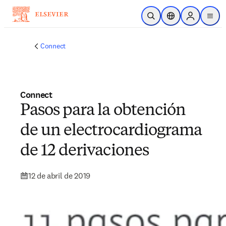
Saltar al contenido principal
Abrir búsqueda
Selector de ubicac
Sign in to p
menu
Connect
Connect
Pasos para la obtención
de un electrocardiograma
de 12 derivaciones
12 de abril de 2019