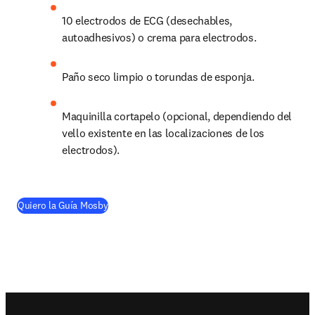
10 electrodos de ECG (desechables, 
autoadhesivos) o crema para electrodos.
Paño seco limpio o torundas de esponja.
Maquinilla cortapelo (opcional, dependiendo del 
vello existente en las localizaciones de los 
electrodos).
(
se abre en una nueva pestaña/ventana
)
Quiero la Guía Mosby
Footer navigation