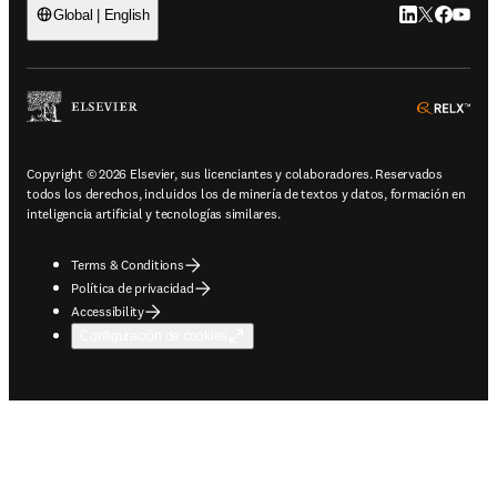
LinkedIn se ab
Twitter se 
Facebook
YouTub
Global | English
ope
Copyright © 2026 Elsevier, sus licenciantes y colaboradores. Reservados
todos los derechos, incluidos los de minería de textos y datos, formación en
inteligencia artificial y tecnologías similares.
Terms & Conditions
Política de privacidad
Accessibility
Configuración de cookies