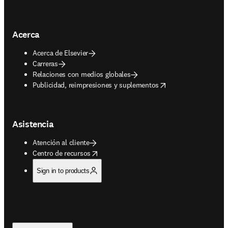
Acerca
Acerca de Elsevier
Carreras
Relaciones con medios globales
opens in new tab/window
Publicidad, reimpresiones y suplementos
Asistencia
Atención al cliente
opens in new tab/window
Centro de recursos
Sign in to products