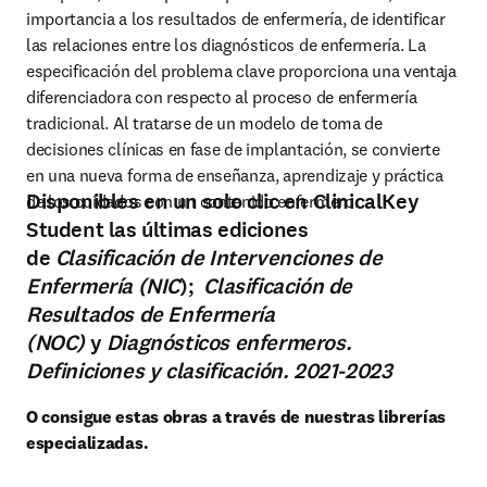
importancia a los resultados de enfermería, de identificar 
las relaciones entre los diagnósticos de enfermería. La 
especificación del problema clave proporciona una ventaja 
diferenciadora con respecto al proceso de enfermería 
tradicional. Al tratarse de un modelo de toma de 
decisiones clínicas en fase de implantación, se convierte 
en una nueva forma de enseñanza, aprendizaje y práctica 
Disponibles en un solo clic en ClinicalKey
de los cuidados con un contenido enfermero.
Student las últimas ediciones
de
Clasificación de Intervenciones de
Enfermería (NIC
);
Clasificación de
Resultados de Enfermería
(NOC)
y
Diagnósticos enfermeros.
Definiciones y clasificación. 2021-2023
O consigue estas obras a través de nuestras librerías 
especializadas.