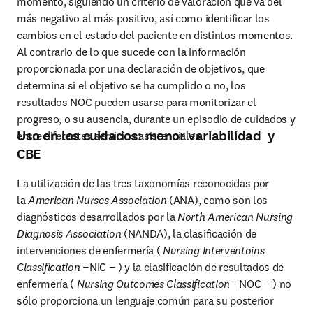
momento, siguiendo un criterio de valoración que va del 
más negativo al más positivo, así como identificar los 
cambios en el estado del paciente en distintos momentos. 
Al contrario de lo que sucede con la información 
proporcionada por una declaración de objetivos, que 
determina si el objetivo se ha cumplido o no, los 
resultados NOC pueden usarse para monitorizar el 
progreso, o su ausencia, durante un episodio de cuidados y 
Uso en los cuidados: menor variabilidad y
entre diferentes servicios asistenciales.
CBE
La utilización de las tres taxonomías reconocidas por 
la 
American Nurses Association
 (ANA), como son los 
diagnósticos desarrollados por la 
North American Nursing 
Diagnosis Association
 (NANDA), la clasificación de 
intervenciones de enfermería ( 
Nursing Interventoins 
Classification
 −NIC − ) y la clasificación de resultados de 
enfermería ( 
Nursing Outcomes Classification
 −NOC − ) no 
sólo proporciona un lenguaje común para su posterior 