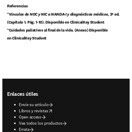
Referencias

*V
ínculos de NOC y NIC a NANDA-I y diagnósticos médicos
, 3ª ed. 
(Capítulo 1. Pág. 1-10). Disponible en ClinicalKey Student

*Cuidados paliativos al final de la vida. (Anexo) Disponible 
en ClinicalKey Student
Footer navigation
Enlaces útiles
Envíe su artículo
opens in new tab/window
Libros y revistas
Open access
Vea todos los productos
Errata