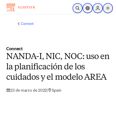
Saltar al contenido principal
Abrir búsqueda
Selector de ubicac
Sign in to p
menu
Connect
Connect
NANDA-I, NIC, NOC: uso en
la planificación de los
cuidados y el modelo AREA
23 de marzo de 2022
|
Spain