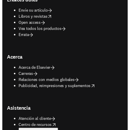
Envíe su artículo
opens in new tab/window
Libros y revistas
Open access
Vea todos los productos
Errata
Acerca
Acerca de Elsevier
Carreras
Relaciones con medios globales
opens in new tab/window
Publicidad, reimpresiones y suplementos
Asistencia
Atención al cliente
opens in new tab/window
Centro de recursos