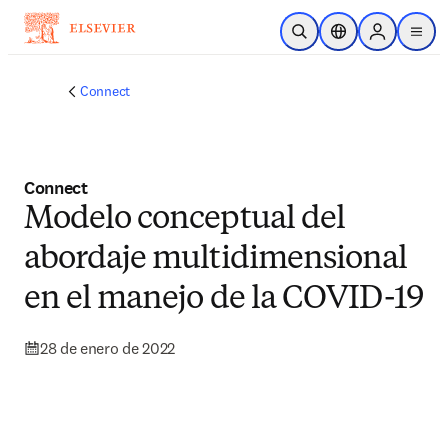
Saltar al contenido principal
Abrir búsqueda
Selector de ubicac
Sign in to p
menu
Connect
Connect
Modelo conceptual del
abordaje multidimensional
en el manejo de la COVID-19
28 de enero de 2022