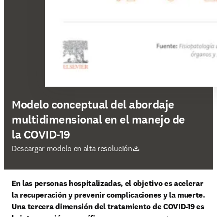
Modelo conceptual del abordaje
multidimensional en el manejo de
la COVID-19
se abre en una nueva pestaña/ventana
Descargar modelo en alta resolución
En las personas hospitalizadas, el objetivo es acelerar 
la recuperación y prevenir complicaciones y la muerte. 
Una tercera dimensión del tratamiento de COVID-19 es 