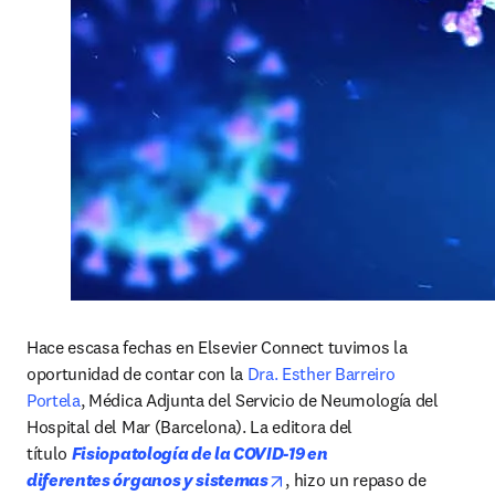
Hace escasa fechas en Elsevier Connect tuvimos la 
oportunidad de contar con la 
Dra. Esther Barreiro 
Portela
, Médica Adjunta del Servicio de Neumología del 
Hospital del Mar (Barcelona). La editora del 
título 
Fisiopatología de la COVID-19 en 
opens in new tab/window
diferentes órganos y sistemas
, hizo un repaso de 