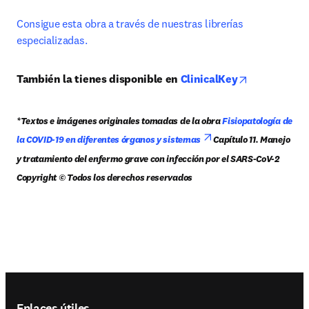
Consigue esta obra a través de nuestras librerías 
especializadas.
opens in new
También la tienes disponible en
 ClinicalKey
*Textos e imágenes originales tomadas de la obra 
Fisiopatología de 
opens in new tab/w
la COVID-19 en diferentes órganos y sistemas 
Capítulo 11. Manejo 
y tratamiento del enfermo grave con infección por el SARS-CoV-2 
Copyright © Todos los derechos reservados
Footer navigation
Enlaces útiles