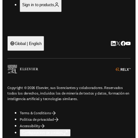
Sign in to products
LinkedIn se ab
Twitter se 
Facebook
YouTub
Global | English
ope
Copyright © 2026 Elsevier, sus licenciantes y colaboradores. Reservados
todos los derechos, incluidos los de minería de textos y datos, formación en
inteligencia artificial y tecnologías similares.
Terms & Conditions
Política de privacidad
Accessibility
Configuración de cookies