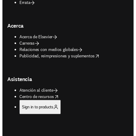
Errata
Acerca
Acerca de Elsevier
Carreras
Relaciones con medios globales
opens in new tab/window
Publicidad, reimpresiones y suplementos
Asistencia
Atención al cliente
opens in new tab/window
Centro de recursos
Sign in to products