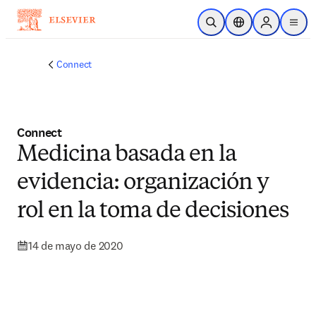
Saltar al contenido principal
Abrir búsqueda
Selector de ubicac
Sign in to p
menu
Connect
Connect
Medicina basada en la
evidencia: organización y
rol en la toma de decisiones
14 de mayo de 2020