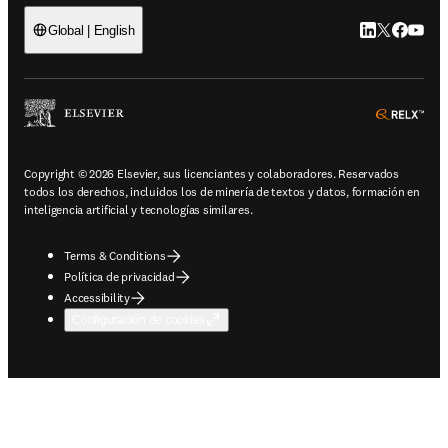
LinkedIn se ab
Twitter se 
Facebook
YouTub
Global | English
ope
Copyright © 2026 Elsevier, sus licenciantes y colaboradores. Reservados
todos los derechos, incluidos los de minería de textos y datos, formación en
inteligencia artificial y tecnologías similares.
Terms & Conditions
Política de privacidad
Accessibility
Configuración de cookies