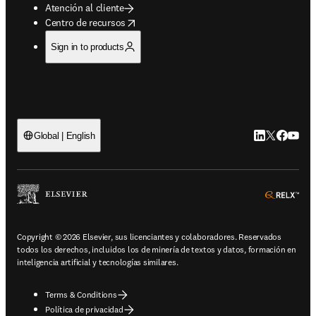
Atención al cliente
opens in new tab/window
Centro de recursos
Sign in to products
LinkedIn se ab
Twitter se 
Facebook
YouTub
Global | English
ope
Copyright © 2026 Elsevier, sus licenciantes y colaboradores. Reservados
todos los derechos, incluidos los de minería de textos y datos, formación en
inteligencia artificial y tecnologías similares.
Terms & Conditions
Política de privacidad