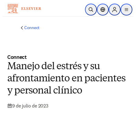
Saltar al contenido principal
Abrir búsqueda
Selector de ubicac
Sign in to p
menu
Connect
Connect
Manejo del estrés y su
afrontamiento en pacientes
y personal clínico
9 de julio de 2023