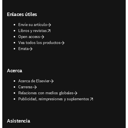
Footer navigation
Enlaces útiles
Envíe su artículo
opens in new tab/window
Libros y revistas
Open access
Vea todos los productos
Errata
Acerca
Acerca de Elsevier
Carreras
Relaciones con medios globales
opens in new tab/window
Publicidad, reimpresiones y suplementos
Asistencia