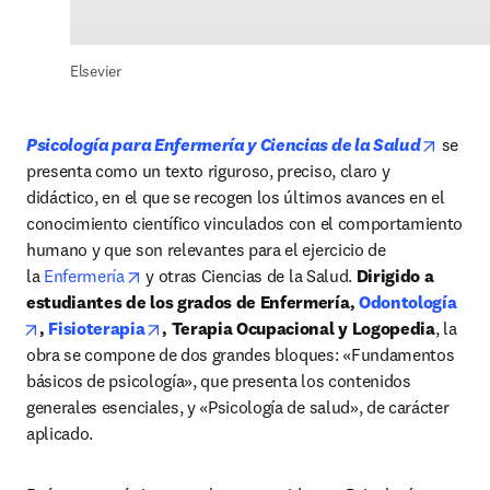
Elsevier
opens 
Psicología para Enfermería y Ciencias de la Salud
 se 
presenta como un texto riguroso, preciso, claro y 
didáctico, en el que se recogen los últimos avances en el 
conocimiento científico vinculados con el comportamiento 
humano y que son relevantes para el ejercicio de 
opens in new tab/window
la 
Enfermería
 y otras Ciencias de la Salud. 
Dirigido a 
estudiantes de los grados de Enfermería, 
Odontología
opens in new tab/window
opens in new tab/window
, 
Fisioterapia
, Terapia Ocupacional y Logopedia
, la 
obra se compone de dos grandes bloques: «Fundamentos 
básicos de psicología», que presenta los contenidos 
generales esenciales, y «Psicología de salud», de carácter 
aplicado.