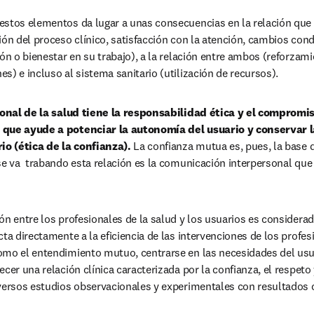
stos elementos da lugar a unas consecuencias en la relación que a
ión del proceso clínico, satisfacción con la atención, cambios condu
ón o bienestar en su trabajo), a la relación entre ambos (reforzamie
s) e incluso al sistema sanitario (utilización de recursos).
ional de la salud tiene la responsabilidad ética y el compromiso
 que ayude a potenciar la autonomía del usuario y conservar l
io (ética de la confianza).
 La confianza mutua es, pues, la base de 
se va  trabando esta relación es la comunicación interpersonal que 
ón entre los profesionales de la salud y los usuarios es considera
ta directamente a la eficiencia de las intervenciones de los profesi
mo el entendimiento mutuo, centrarse en las necesidades del usua
cer una relación clínica caracterizada por la confianza, el respeto 
iversos estudios observacionales y experimentales con resultados