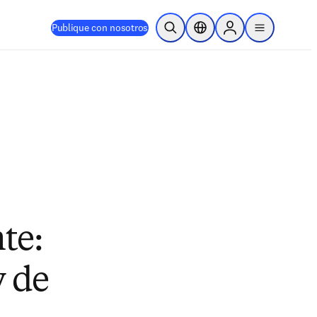
Publique con nosotros
Abrir búsqueda
Selector de ubicación
Sign in to products
menu
te:
y de