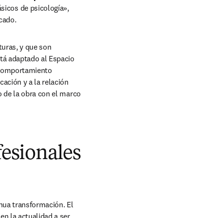
icos de psicología», 
cado.
uras, y que son 
tá adaptado al Espacio 
 comportamiento 
ción y a la relación 
 de la obra con el marco 
fesionales
nua transformación. El 
n la actualidad a ser 