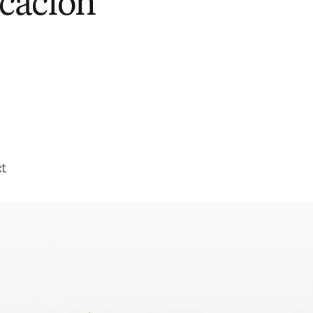
cación
ct