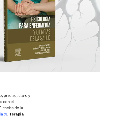
 preciso, claro y 
 con el 
n new tab/window
Ciencias de la 
w tab/window
opens in new tab/window
ia
, Terapia 