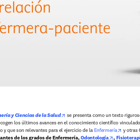
opens in new tab/window
ería y Ciencias de la Salud
 se presenta como un texto riguroso,
recogen los últimos avances en el conocimiento científico vinculados
opens i
 que son relevantes para el ejercicio de la 
Enfermería
 y otras 
opens in ne
iantes de los grados de Enfermería, 
Odontología
, 
Fisioterap