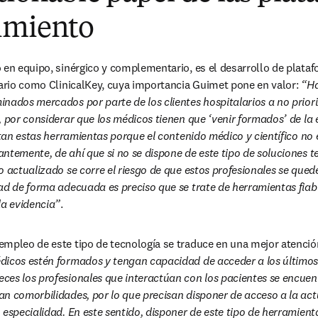
imiento
 en equipo, sinérgico y complementario, es el desarrollo de plata
tario como ClinicalKey, cuya importancia Guimet pone en valor: 
“Ha
nados mercados por parte de los clientes hospitalarios a no prioriz
, por considerar que los médicos tienen que ‘venir formados’ de la e
itan estas herramientas porque el contenido médico y científico no e
ntemente, de ahí que si no se dispone de este tipo de soluciones te
 actualizado se corre el riesgo de que estos profesionales se quede
ad de forma adecuada es preciso que se trate de herramientas fiable
la evidencia”
.
mpleo de este tipo de tecnología se traduce en una mejor atención
dicos estén formados y tengan capacidad de acceder a los últimos
es los profesionales que interactúan con los pacientes se encuen
n comorbilidades, por lo que precisan disponer de acceso a la act
 especialidad. En este sentido, disponer de este tipo de herramient