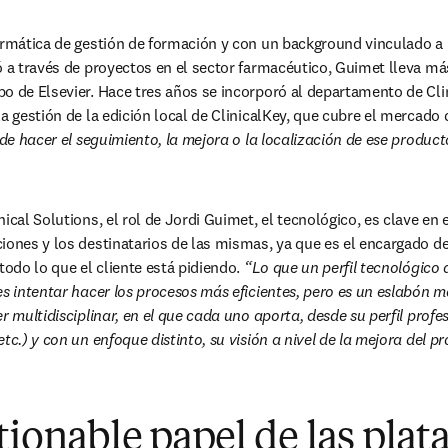
ormática de gestión de formación y con un background vinculado a la
ó a través de proyectos en el sector farmacéutico, Guimet lleva má
o de Elsevier. Hace tres años se incorporó al departamento de Clin
la gestión de la edición local de ClinicalKey, que cubre el mercado
 de hacer el seguimiento, la mejora o la localización de ese producto
ical Solutions, el rol de Jordi Guimet, el tecnológico, es clave en e
iones y los destinatarios de las mismas, ya que es el encargado de,
todo lo que el cliente está pidiendo. 
“Lo que un perfil tecnológico a
es intentar hacer los procesos más eficientes, pero es un eslabón m
r multidisciplinar, en el que cada uno aporta, desde su perfil profes
tc.) y con un enfoque distinto, su visión a nivel de la mejora del p
tionable papel de las pla