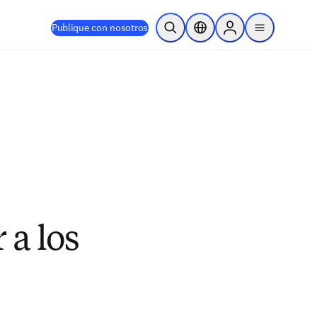
Publique con nosotros
Abrir búsqueda
Selector de ubicación
Sign in to products
menu
 a los