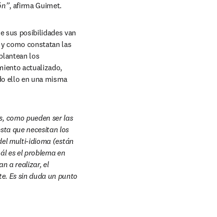
ón”
, afirma Guimet.
e sus posibilidades van 
 y como constatan las 
plantean los 
iento actualizado, 
do ello en una misma 
, como pueden ser las 
sta que necesitan los 
del multi-idioma (están 
ál es el problema en 
 a realizar, el 
e. Es sin duda un punto 