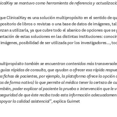
linicalKey se mantuvo como herramienta de referencia y actualizaci
ue ClinicalKey es una solución multipropósito en el sentido de qu
ositorio de libros o revistas o una base de datos de imágenes, tal
zan a utilizarla, ya que cubre todo el abanico de opciones que se 
ntación de estas soluciones en las distintas instituciones: conocim
, imágenes, posibilidad de ser utilizada por los investigadores…, to
ultipropósito también se encuentran contenidos más transversales
s guías rápidas de consulta, que ayudan a ofrecer esa rápida respue
as fichas de pacientes, por ejemplo, la plataforma ofrece la opción 
as de forma nativa) lo que permite al médico tener la certeza de cu
bién, poder explicar al paciente la prueba o intervención que le van
a seguridad de que éste reciba toda esta información adecuadament
apoyar la calidad asistencial”
, explica Guimet