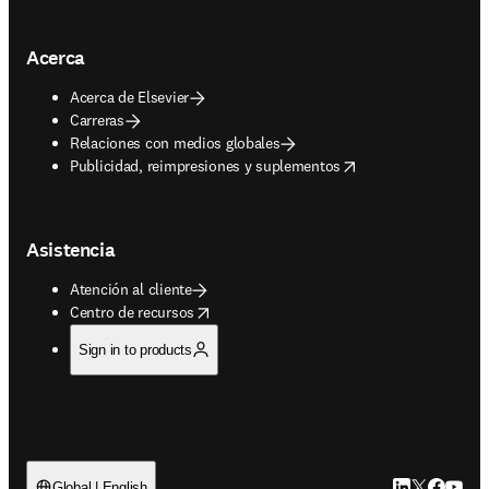
Acerca
Acerca de Elsevier
Carreras
Relaciones con medios globales
opens in new tab/window
Publicidad, reimpresiones y suplementos
Asistencia
Atención al cliente
opens in new tab/window
Centro de recursos
Sign in to products
LinkedIn se ab
Twitter se 
Facebook
YouTub
Global | English