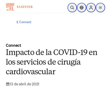
Saltar al contenido principal
Abrir búsqueda
Selector de ubicac
Sign in to p
menu
Connect
Connect
Impacto de la COVID-19 en
los servicios de cirugía
cardiovascular
13 de abril de 2021