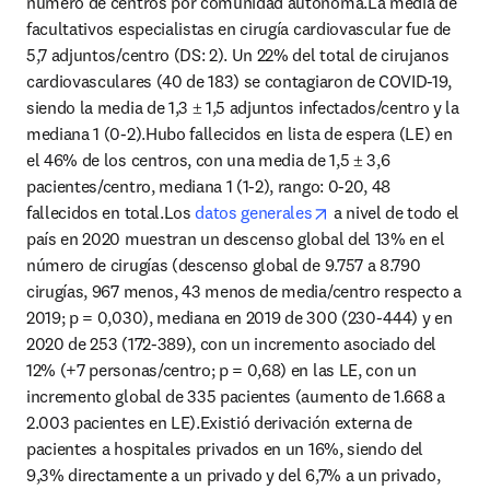
número de centros por comunidad autónoma.La media de 
facultativos especialistas en cirugía cardiovascular fue de 
5,7 adjuntos/centro (DS: 2). Un 22% del total de cirujanos 
cardiovasculares (40 de 183) se contagiaron de COVID-19, 
siendo la media de 1,3 ± 1,5 adjuntos infectados/centro y la 
mediana 1 (0-2).Hubo fallecidos en lista de espera (LE) en 
el 46% de los centros, con una media de 1,5 ± 3,6 
pacientes/centro, mediana 1 (1-2), rango: 0-20, 48 
opens in new tab/wi
fallecidos en total.Los 
datos generales
 a nivel de todo el 
país en 2020 muestran un descenso global del 13% en el 
número de cirugías (descenso global de 9.757 a 8.790 
cirugías, 967 menos, 43 menos de media/centro respecto a 
2019; p = 0,030), mediana en 2019 de 300 (230-444) y en 
2020 de 253 (172-389), con un incremento asociado del 
12% (+7 personas/centro; p = 0,68) en las LE, con un 
incremento global de 335 pacientes (aumento de 1.668 a 
2.003 pacientes en LE).Existió derivación externa de 
pacientes a hospitales privados en un 16%, siendo del 
9,3% directamente a un privado y del 6,7% a un privado, 