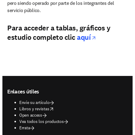
pero siendo operado por parte de los integrantes del 
servicio público.
Para acceder a tablas, gráficos y
opens in ne
estudio completo clic
aqu
í
Footer navigation
Enlaces útiles
Envíe su artículo
opens in new tab/window
Libros y revistas
Open access
Vea todos los productos
Errata