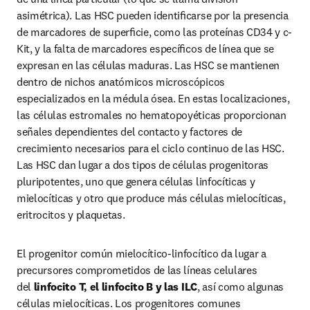
asimétrica). Las HSC pueden identiﬁcarse por la presencia 
de marcadores de superﬁcie, como las proteínas CD34 y c-
Kit, y la falta de marcadores especíﬁcos de línea que se 
expresan en las células maduras. Las HSC se mantienen 
dentro de nichos anatómicos microscópicos 
especializados en la médula ósea. En estas localizaciones, 
las células estromales no hematopoyéticas proporcionan 
señales dependientes del contacto y factores de 
crecimiento necesarios para el ciclo continuo de las HSC. 
Las HSC dan lugar a dos tipos de células progenitoras 
pluripotentes, uno que genera células linfocíticas y 
mielocíticas y otro que produce más células mielocíticas, 
eritrocitos y plaquetas.
El progenitor común mielocítico-linfocítico da lugar a 
precursores comprometidos de las líneas celulares 
del 
linfocito T, el linfocito B y las ILC
, así como algunas 
células mielocíticas. Los progenitores comunes 