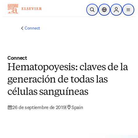
Saltar al contenido principal
Abrir búsqueda
Selector de ubicac
Sign in to p
menu
Connect
Connect
Hematopoyesis: claves de la
generación de todas las
células sanguíneas
26 de septiembre de 2019
|
Spain