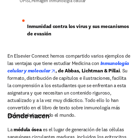
OP1SLMImagen Inmunologia celular
Inmunidad contra los virus y sus mecanismos 
de evasión
En Elsevier Connect hemos compartido varios ejemplos de 
las ventajas que tiene estudiar Medicina con
Inmunología 
opens in new tab/window
celular y molecular
, de Abbas, Lichtman & Pillai
. Su 
formato, distribución de capítulos e ilustraciones, facilita 
la comprensión a los estudiantes que se enfrentan a esta 
asignatura y que necesitan un contenido riguroso, 
actualizado y a la vez muy didáctico. Todo ello lo han 
convertido en el libro de texto sobre inmunología más 
Dónde nacen
recomendado en todo el mundo.
La 
médula ósea
 es el lugar de generación de las células 
sanguíneas circulantes maduras, incluidos los eritrocitos, 