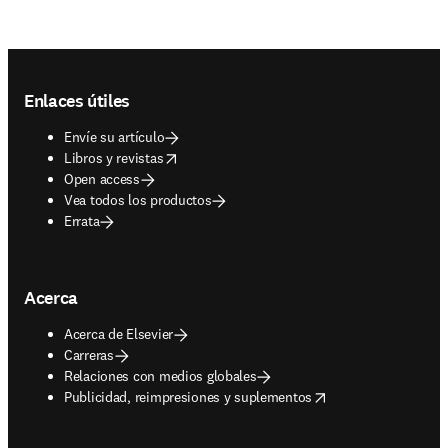
Footer navigation
Enlaces útiles
Envíe su artículo
opens in new tab/window
Libros y revistas
Open access
Vea todos los productos
Errata
Acerca
Acerca de Elsevier
Carreras
Relaciones con medios globales
opens in new tab/window
Publicidad, reimpresiones y suplementos