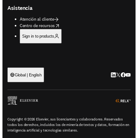
Asistencia
Atención al cliente
opens in new tab/window
Centro de recursos
Sign in to products
LinkedIn se ab
Twitter se 
Facebook
YouTub
Global | English
ope
Copyright © 2026 Elsevier, sus licenciantes y colaboradores. Reservados
todos los derechos, incluidos los de minería de textos y datos, formación en
inteligencia artificial y tecnologías similares.