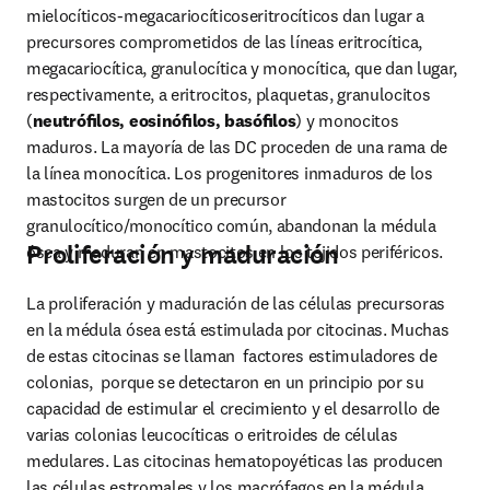
mielocíticos-megacariocíticoseritrocíticos dan lugar a 
precursores comprometidos de las líneas eritrocítica, 
megacariocítica, granulocítica y monocítica, que dan lugar, 
respectivamente, a eritrocitos, plaquetas, granulocitos 
(
neutróﬁlos, eosinóﬁlos, basóﬁlos
) y monocitos 
maduros. La mayoría de las DC proceden de una rama de 
la línea monocítica. Los progenitores inmaduros de los 
mastocitos surgen de un precursor 
granulocítico/monocítico común, abandonan la médula 
Proliferación y maduración
ósea y maduran en mastocitos en los tejidos periféricos.
La proliferación y maduración de las células precursoras 
en la médula ósea está estimulada por citocinas. Muchas 
de estas citocinas se llaman  factores estimuladores de 
colonias,  porque se detectaron en un principio por su 
capacidad de estimular el crecimiento y el desarrollo de 
varias colonias leucocíticas o eritroides de células 
medulares. Las citocinas hematopoyéticas las producen 
las células estromales y los macrófagos en la médula 