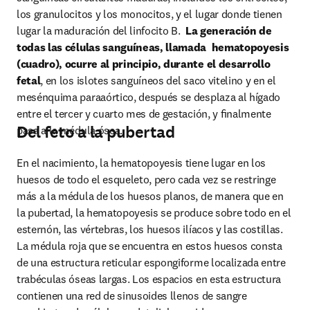
los granulocitos y los monocitos, y el lugar donde tienen 
lugar la maduración del linfocito B.  
La generación de 
todas las células sanguíneas, llamada  hematopoyesis 
(cuadro), ocurre al principio, durante el desarrollo 
fetal
, en los islotes sanguíneos del saco vitelino y en el 
mesénquima paraaórtico, después se desplaza al hígado 
entre el tercer y cuarto mes de gestación, y ﬁnalmente 
Del feto a la pubertad
pasa a la médula ósea.
En el nacimiento, la hematopoyesis tiene lugar en los 
huesos de todo el esqueleto, pero cada vez se restringe 
más a la médula de los huesos planos, de manera que en 
la pubertad, la hematopoyesis se produce sobre todo en el 
esternón, las vértebras, los huesos ilíacos y las costillas. 
La médula roja que se encuentra en estos huesos consta 
de una estructura reticular espongiforme localizada entre 
trabéculas óseas largas. Los espacios en esta estructura 
contienen una red de sinusoides llenos de sangre 