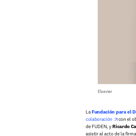
Elsevier
La
 Fundación para el D
opens in
colaboración 
con el o
de FUDEN, y 
Ricardo C
asistir al acto de la fir