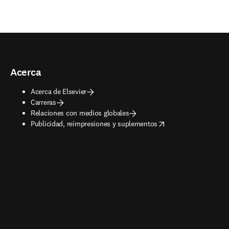
Acerca
Acerca de Elsevier
Carreras
Relaciones con medios globales
opens in new tab/window
Publicidad, reimpresiones y suplementos