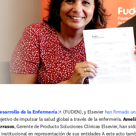
opens in new tab/window
esarrollo de la Enfermería
 (FUDEN), y Elsevier 
han firmado un
 new tab/window
bjetivo de impulsar la salud global a través de la enfermería. 
Ameli
arrasco
, Gerente de Producto Soluciones Clínicas Elsevier, han sid
ma institucional en representación de sus entidades A este acto tamb