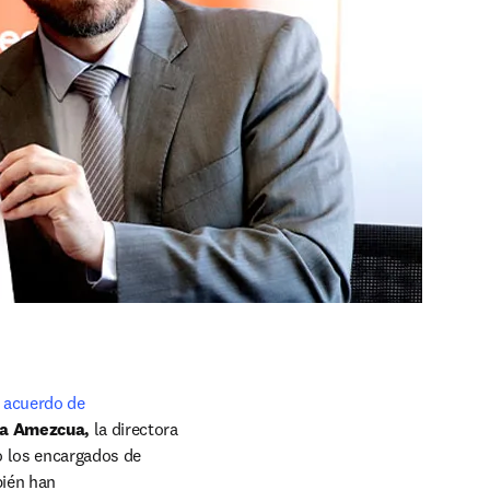
 acuerdo de 
a Amezcua,
 la directora 
o los encargados de 
ién han 