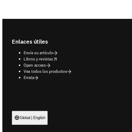
Footer navigation
Enlaces útiles
Envíe su artículo
opens in new tab/window
Libros y revistas
Open access
Vea todos los productos
Errata
Global | English