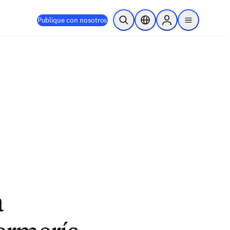
Publique con nosotros
Abrir búsqueda
Selector de ubicación
Sign in to products
menu
a