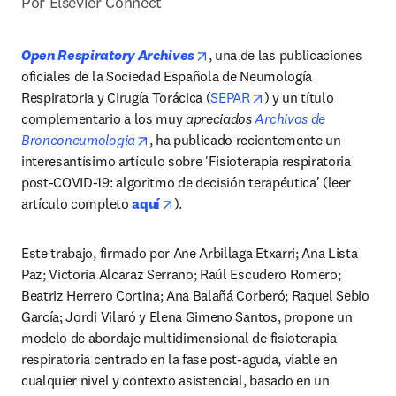
Por Elsevier Connect
opens in new tab/window
Open Respiratory Archives
, una de las publicaciones 
oficiales de la Sociedad Española de Neumología 
opens in new tab/win
Respiratoria y Cirugía Torácica (
SEPAR
) y un título 
complementario a los muy 
apreciados 
Archivos de 
opens in new tab/window
Bronconeumologia
, ha publicado recientemente un 
interesantísimo artículo sobre 'Fisioterapia respiratoria 
post-COVID-19: algoritmo de decisión terapéutica' (leer 
opens in new tab/window
artículo completo 
aquí
).
Este trabajo, firmado por Ane Arbillaga Etxarri; Ana Lista 
Paz; Victoria Alcaraz Serrano; Raúl Escudero Romero; 
Beatriz Herrero Cortina; Ana Balañá Corberó; Raquel Sebio 
García; Jordi Vilaró y Elena Gimeno Santos, propone un 
modelo de abordaje multidimensional de fisioterapia 
respiratoria centrado en la fase post-aguda, viable en 
cualquier nivel y contexto asistencial, basado en un 