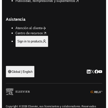
opens in new tab/window
Publicidad, reimpresiones y suplementos
Asistencia
Atención al cliente
opens in new tab/window
Centro de recursos
Sign in to products
LinkedIn se ab
Twitter se 
Facebook
YouTub
Global | English
ope
Copyright © 2026 Elsevier, sus licenciantes y colaboradores. Reservados