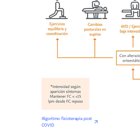
opens in new tab/win
Algoritmo fisioterapia post 
COVID