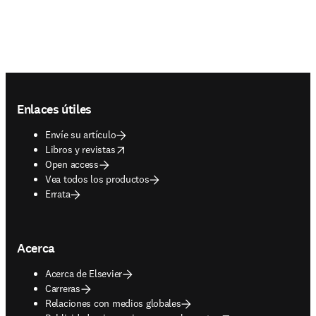
Footer navigation
Enlaces útiles
Envíe su artículo
opens in new tab/window
Libros y revistas
Open access
Vea todos los productos
Errata
Acerca
Acerca de Elsevier
Carreras
Relaciones con medios globales