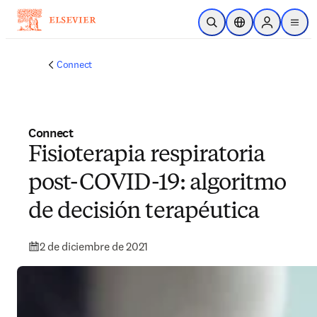
Saltar al contenido principal
Abrir búsqueda
Selector de ubicac
Sign in to p
menu
Connect
Connect
Fisioterapia respiratoria
post-COVID-19: algoritmo
de decisión terapéutica
2 de diciembre de 2021