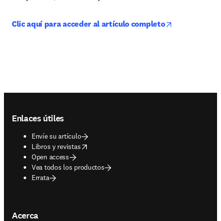
opens in new 
Clic aquí para acceder al artículo completo
Footer navigation
Enlaces útiles
Envíe su artículo
opens in new tab/window
Libros y revistas
Open access
Vea todos los productos
Errata
Acerca