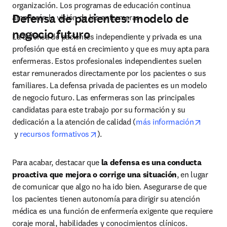
organización. Los programas de educación continua 
Defensa de pacientes: modelo de
ampliarán la visión de las enfermeras.
negocio futuro
La defensa de pacientes independiente y privada es una 
profesión que está en crecimiento y que es muy apta para 
enfermeras. Estos profesionales independientes suelen 
estar remunerados directamente por los pacientes o sus 
familiares. La defensa privada de pacientes es un modelo 
de negocio futuro. Las enfermeras son las principales 
candidatas para este trabajo por su formación y su 
dedicación a la atención de calidad (
más información
opens in new tab/window
opens in new tab/window
 y 
recursos formativos
).
Para acabar, destacar que 
la defensa es una conducta 
proactiva que mejora o corrige una situación
, en lugar 
de comunicar que algo no ha ido bien. Asegurarse de que 
los pacientes tienen autonomía para dirigir su atención 
médica es una función de enfermería exigente que requiere 
coraje moral, habilidades y conocimientos clínicos.