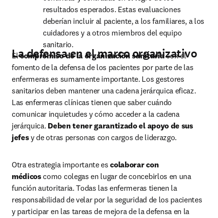
resultados esperados. Estas evaluaciones 
deberían incluir al paciente, a los familiares, a los 
cuidadores y a otros miembros del equipo 
sanitario.
La defensa en el marco organizativo
El 
compromiso de la organización sanitaria
 con el 
fomento de la defensa de los pacientes por parte de las 
enfermeras es sumamente importante. Los gestores 
sanitarios deben mantener una cadena jerárquica eficaz. 
Las enfermeras clínicas tienen que saber cuándo 
comunicar inquietudes y cómo acceder a la cadena 
jerárquica. 
Deben tener garantizado el apoyo de sus 
jefes
 y de otras personas con cargos de liderazgo.
Otra estrategia importante es 
colaborar con 
médicos
 como colegas en lugar de concebirlos en una 
función autoritaria. Todas las enfermeras tienen la 
responsabilidad de velar por la seguridad de los pacientes 
y participar en las tareas de mejora de la defensa en la 