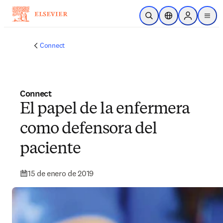
Saltar al contenido principal
Abrir búsqueda
Selector de ubicac
Sign in to p
menu
Connect
Connect
El papel de la enfermera
como defensora del
paciente
15 de enero de 2019