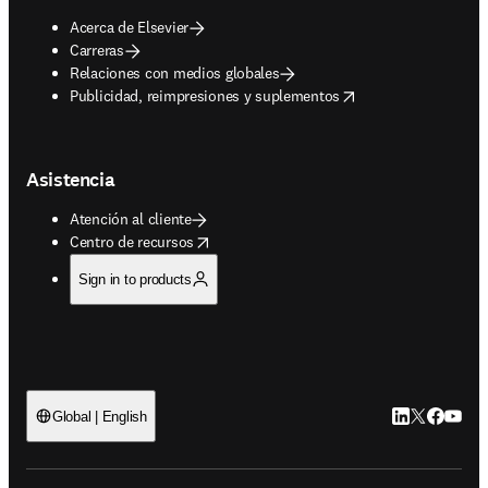
Acerca de Elsevier
Carreras
Relaciones con medios globales
opens in new tab/window
Publicidad, reimpresiones y suplementos
Asistencia
Atención al cliente
opens in new tab/window
Centro de recursos
Sign in to products
LinkedIn se ab
Twitter se 
Facebook
YouTub
Global | English