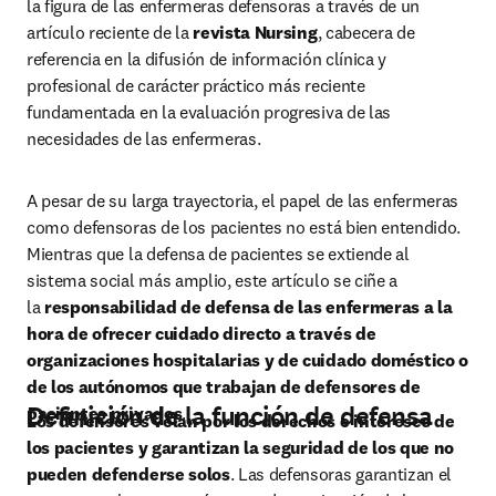
la figura de las enfermeras defensoras a través de un 
artículo reciente de la 
revista Nursing
, cabecera de 
referencia en la difusión de información clínica y 
profesional de carácter práctico más reciente 
fundamentada en la evaluación progresiva de las 
necesidades de las enfermeras.
A pesar de su larga trayectoria, el papel de las enfermeras 
como defensoras de los pacientes no está bien entendido. 
Mientras que la defensa de pacientes se extiende al 
sistema social más amplio, este artículo se ciñe a 
la 
responsabilidad de defensa de las enfermeras a la 
hora de ofrecer cuidado directo a través de 
organizaciones hospitalarias y de cuidado doméstico o 
de los autónomos que trabajan de defensores de 
Deﬁnición de la función de defensa
pacientes privados
.
Los defensores velan por los derechos e intereses de 
los pacientes y garantizan la seguridad de los que no 
pueden defenderse solos
. Las defensoras garantizan el 