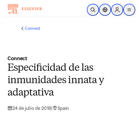
Saltar al contenido principal
Abrir búsqueda
Selector de ubicac
Sign in to p
menu
Connect
Connect
Especiﬁcidad de las
inmunidades innata y
adaptativa
24 de julio de 2018
|
Spain