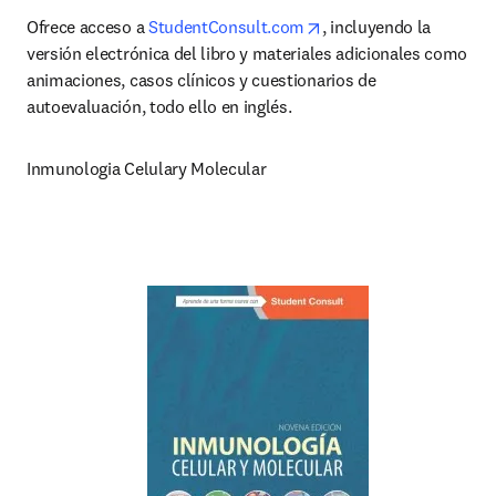
opens in new tab/wind
Ofrece acceso a 
StudentConsult.com
, incluyendo la 
versión electrónica del libro y materiales adicionales como 
animaciones, casos clínicos y cuestionarios de 
autoevaluación, todo ello en inglés.
Inmunologia Celulary Molecular