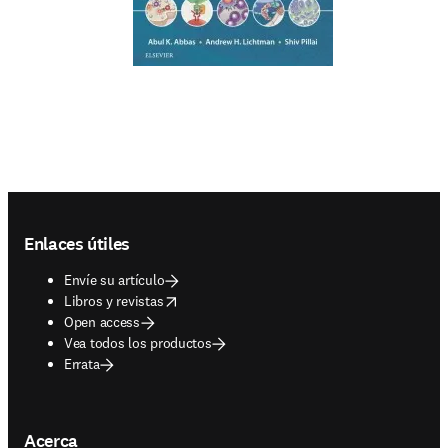
Footer navigation
Enlaces útiles
Envíe su artículo
opens in new tab/window
Libros y revistas
Open access
Vea todos los productos
Errata
Acerca