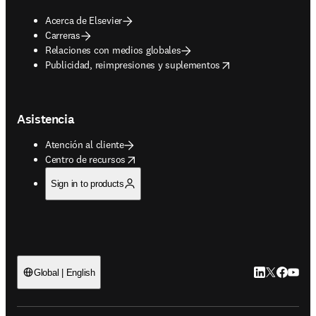
Acerca de Elsevier
Carreras
Relaciones con medios globales
opens in new tab/window
Publicidad, reimpresiones y suplementos
Asistencia
Atención al cliente
opens in new tab/window
Centro de recursos
Sign in to products
LinkedIn se ab
Twitter se 
Facebook
YouTub
Global | English