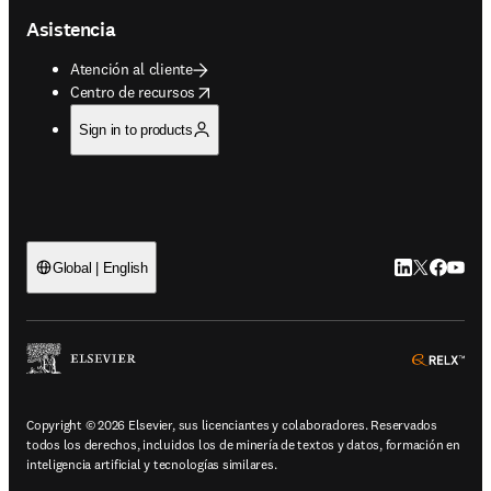
Asistencia
Atención al cliente
opens in new tab/window
Centro de recursos
Sign in to products
LinkedIn se ab
Twitter se 
Facebook
YouTub
Global | English
ope
Copyright © 2026 Elsevier, sus licenciantes y colaboradores. Reservados
todos los derechos, incluidos los de minería de textos y datos, formación en
inteligencia artificial y tecnologías similares.