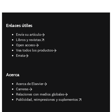
Footer navigation
Enlaces útiles
Envíe su artículo
opens in new tab/window
Libros y revistas
Open access
Vea todos los productos
Errata
Acerca
Acerca de Elsevier
Carreras
Relaciones con medios globales
opens in new tab/window
Publicidad, reimpresiones y suplementos