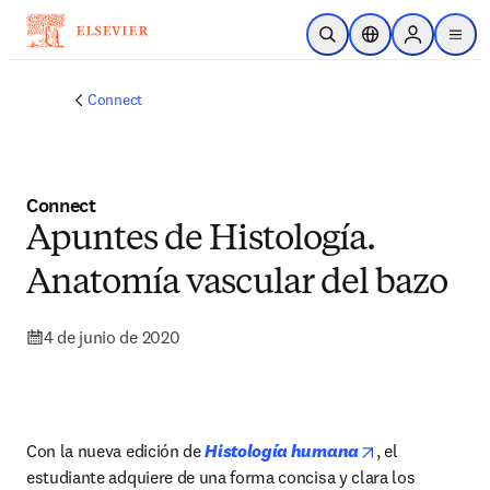
Saltar al contenido principal
Abrir búsqueda
Selector de ubicac
Sign in to p
menu
Connect
Connect
Apuntes de Histología.
Anatomía vascular del bazo
4 de junio de 2020
opens in new t
Con la nueva edición de 
Histología humana
, el 
estudiante adquiere de una forma concisa y clara los 