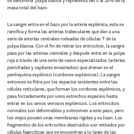
se denomina  pulpa blanca y representa del 5 al 20% de la 
masa total del bazo
La sangre entra en el bazo por la arteria esplénica, esta se 
ramiﬁca y forma las arterias trabeculares que dan a una 
serie de arterias centrales rodeadas de células T de la 
pulpa blanca. Con el ﬁn de retirar los eritrocitos, la sangre 
pasa por las arterias centrales y después entra en la pulpa 
roja a través de una serie de vasos especializados (arterias 
peniciladas y capilares envainados) que drenan en el 
parénquima esplénico (cordones esplénicos). La sangre 
entonces se ﬁltra por los espacios existentes entre las 
células reticulares, que forman los cordones esplénicos, y 
pasa forzadamente por unos estrechos espacios hasta 
entrar en los senos venosos esplénicos. Los eritrocitos 
normales son deformables y sobreviven a este paso, pero 
los viejos poseen unas membranas rígidas y se lisan. Los 
fragmentos de los eritrocitos destruidos son retirados por 
células fagocíticas que se encuentran a lo largo de las 