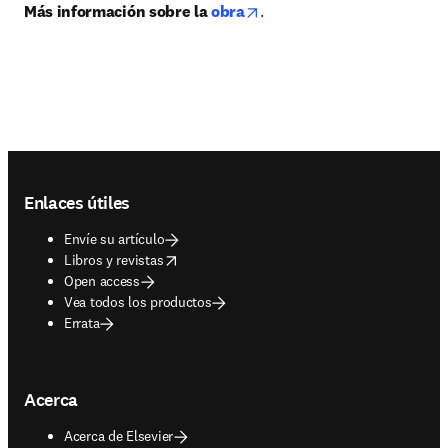
opens in new tab/window
Más información sobre la 
obra
.
Footer navigation
Enlaces útiles
Envíe su artículo
opens in new tab/window
Libros y revistas
Open access
Vea todos los productos
Errata
Acerca
Acerca de Elsevier