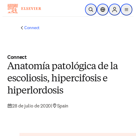
Saltar al contenido principal
Abrir búsqueda
Selector de ubicac
Sign in to p
menu
Connect
Connect
Anatomía patológica de la
escoliosis, hipercifosis e
hiperlordosis
28 de julio de 2020
|
Spain