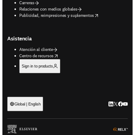
Carreras
Relaciones con medios globales
opens in new tab/window
Publicidad, reimpresiones y suplementos
Asistencia
Atención al cliente
opens in new tab/window
Centro de recursos
Sign in to products
LinkedIn se ab
Twitter se 
Facebook
YouTub
Global | English
ope