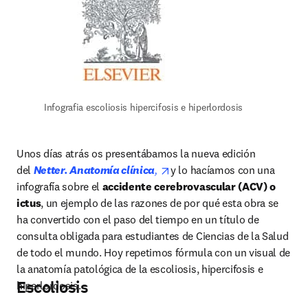
Infografia escoliosis hipercifosis e hiperlordosis
Unos días atrás os presentábamos la nueva edición 
opens in new tab/window
del
Netter. Anatomía clínica
, 
y lo hacíamos con una 
infografía sobre el 
accidente cerebrovascular (ACV) o 
ictus
, un ejemplo de las razones de por qué esta obra se 
ha convertido con el paso del tiempo en un título de 
consulta obligada para estudiantes de Ciencias de la Salud 
de todo el mundo. Hoy repetimos fórmula con un visual de 
la anatomía patológica de la escoliosis, hipercifosis e 
Escoliosis
hiperlordosis.