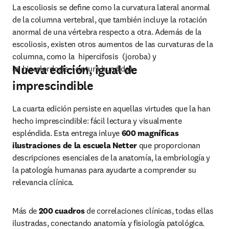
La escoliosis se deﬁne como la curvatura lateral anormal 
de la columna vertebral, que también incluye la rotación 
anormal de una vértebra respecto a otra. Además de la 
escoliosis, existen otros aumentos de las curvaturas de la 
columna, como la  hipercifosis  (joroba) y 
Nueva edición, igual de
la  hiperlordosis  (cintura hundida).
imprescindible
La cuarta edición persiste en aquellas virtudes que la han 
hecho imprescindible: fácil lectura y visualmente 
espléndida. Esta entrega inluye 
600 magníficas 
ilustraciones de la escuela Netter 
que proporcionan 
descripciones esenciales de la anatomía, la embriología y 
la patología humanas para ayudarte a comprender su 
relevancia clínica.
Más de 
200 cuadros
 de correlaciones clínicas, todas ellas 
ilustradas, conectando anatomía y fisiología patológica. 