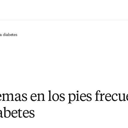
Saltar al contenido principal
a diabetes
emas en los pies frec
abetes