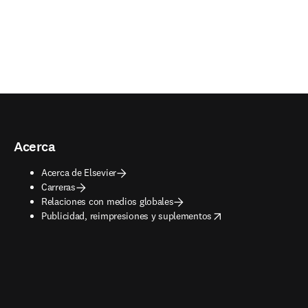
Acerca
Acerca de Elsevier
Carreras
Relaciones con medios globales
opens in new tab/window
Publicidad, reimpresiones y suplementos