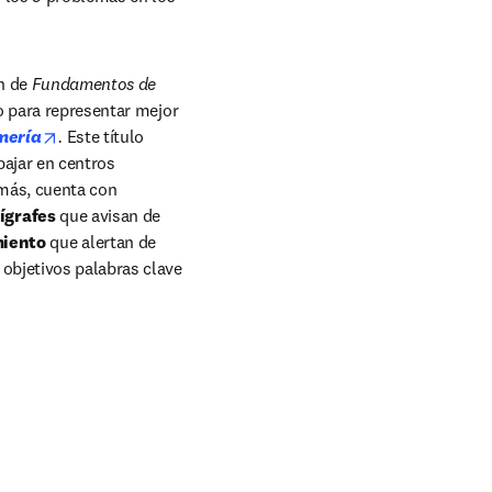
n de 
Fundamentos de 
o para representar mejor 
opens in new tab/window
mería
. 
Este título 
ajar en centros 
más, cuenta con 
ígrafes 
que avisan de 
iento 
que alertan de 
objetivos palabras clave 