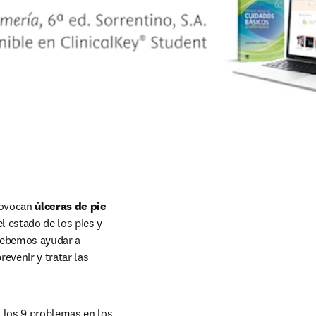
rovocan 
úlceras de pie 
 estado de los pies y 
Debemos ayudar a 
evenir y tratar las 
 los 9 problemas en los 