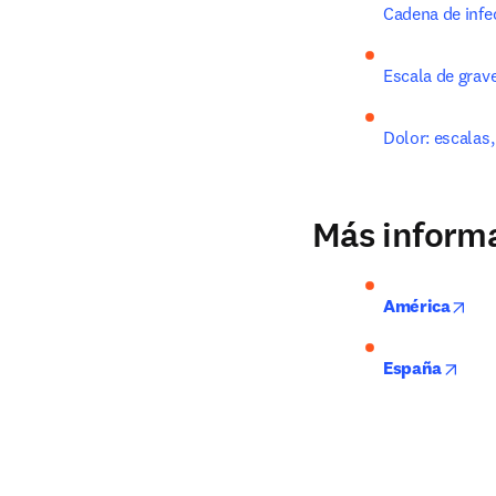
Cadena de infe
Escala de grav
Dolor: escalas,
Más informa
ope
América
open
España