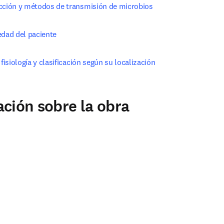
cción y métodos de transmisión de microbios
edad del paciente
 fisiología y clasificación según su localización
ción sobre la obra
ns in new tab/window
s in new tab/window