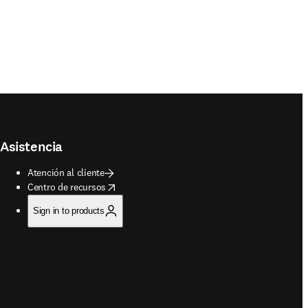
Asistencia
Atención al cliente
opens in new tab/window
Centro de recursos
Sign in to products