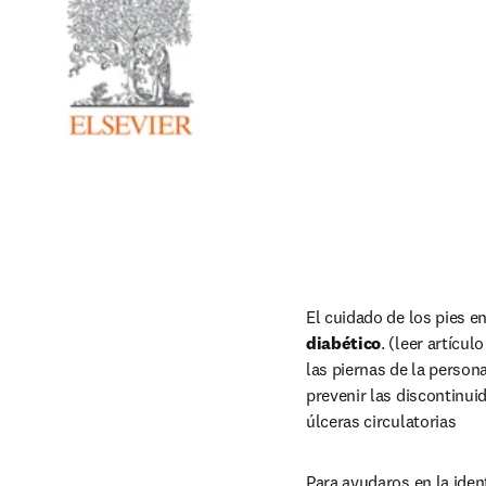
El cuidado de los pies e
diabético
. (leer artícul
las piernas de la person
prevenir las discontinuid
úlceras circulatorias
Para ayudaros en la iden