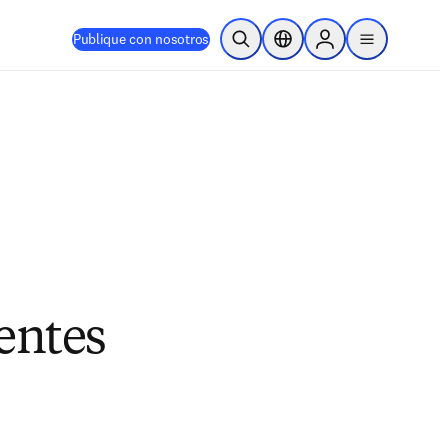
Publique con nosotros
Abrir búsqueda
Selector de ubicación
Sign in to products
menu
uentes