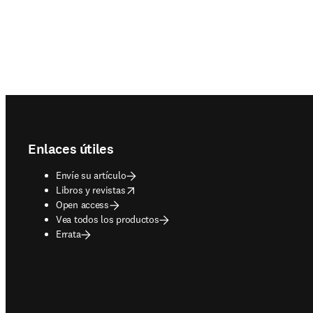
Footer navigation
Enlaces útiles
Envíe su artículo
opens in new tab/window
Libros y revistas
Open access
Vea todos los productos
Errata