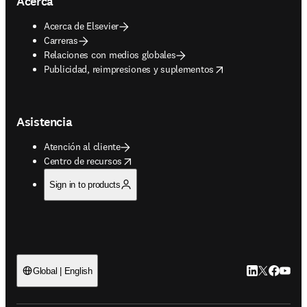
Acerca
Acerca de Elsevier
Carreras
Relaciones con medios globales
opens in new tab/window
Publicidad, reimpresiones y suplementos
Asistencia
Atención al cliente
opens in new tab/window
Centro de recursos
Sign in to products
LinkedIn se ab
Twitter se 
Facebook
YouTub
Global | English