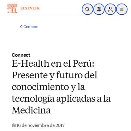
Saltar al contenido principal
Abrir búsqueda
Selector de ubicac
Sign in to p
menu
Connect
Connect
E-Health en el Perú:
Presente y futuro del
conocimiento y la
tecnología aplicadas a la
Medicina
16 de noviembre de 2017