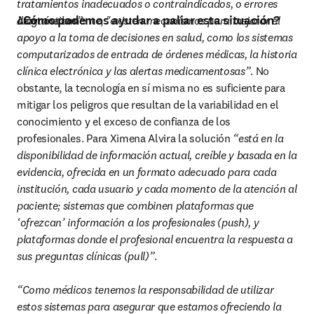
tratamientos inadecuados o contraindicados, o errores 
¿Cómo podemos ayudar a paliar esta situación?
diagnósticos”
Afortunadamente, 
.
"existen mecanismos para mejorar el 
apoyo a la toma de decisiones en salud, como los sistemas 
computarizados de entrada de órdenes médicas, la historia 
clínica electrónica y las alertas medicamentosas”
. No 
obstante, la tecnología en sí misma no es suficiente para 
mitigar los peligros que resultan de la variabilidad en el 
conocimiento y el exceso de confianza de los 
profesionales. Para Ximena Alvira la solución 
“está en la 
disponibilidad de información actual, creíble y basada en la 
evidencia, ofrecida en un formato adecuado para cada 
institución, cada usuario y cada momento de la atención al 
paciente; sistemas que combinen plataformas que 
‘ofrezcan’ información a los profesionales (push), y 
plataformas donde el profesional encuentra la respuesta a 
sus preguntas clínicas (pull)”
.

“Como médicos tenemos la responsabilidad de utilizar 
estos sistemas para asegurar que estamos ofreciendo la 