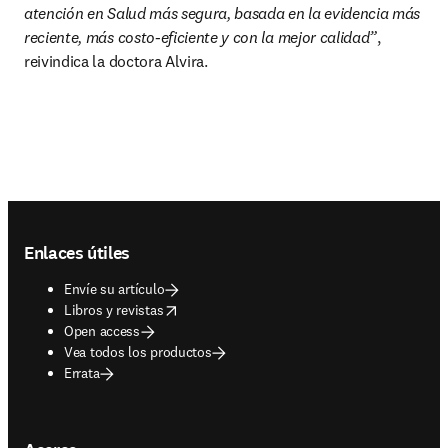
atención en Salud más segura, basada en la evidencia más 
reciente, más costo-eficiente y con la mejor calidad”
, 
reivindica la doctora Alvira.
Footer navigation
Enlaces útiles
Envíe su artículo
opens in new tab/window
Libros y revistas
Open access
Vea todos los productos
Errata