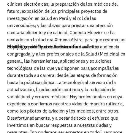
clínicas electrónicas; la preparación de los médicos del 
futuro; exposición de los principales proyectos de 
investigación en Salud en Perú y el rol de las 
universidades; y las claves para prestar una atención 
sanitaria eficiente y de calidad. Conecta Elsevier se ha 
sentado con la doctora Ximena Alvira, para que resuma los 
El peligro del “exceso de confianza”
detalles y pormenores de esta novedosa cita.
El objetivo principal de la cita era mostrar a la audiencia 
congregada, y a los profesionales de la Salud (Medicina) en 
general, las herramientas, aplicaciones y soluciones 
tecnológicas de las que ya disponen para acompañarles 
durante toda su carrera: desde las etapas de formación 
hasta la práctica clínica. La tecnología al servicio de la 
actualización, la educación continua y la reducción de 
variabilidad y errores médicos. Hay profesionales en cuya 
experiencia confiamos nuestras vidas de manera rutinaria, 
como los pilotos de aviación y los médicos, entre otros. 
Desafortunadamente, y a pesar de todo el esfuerzo que 
invertimos en buscar respuestas a nuestras dudas y 
preguntas, “no podemos ser expertos en todo”, reconoce 