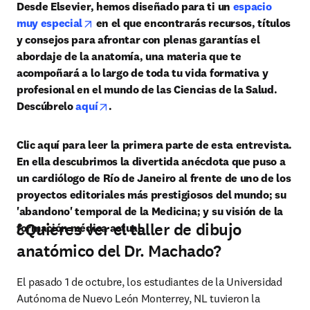
Desde Elsevier, hemos diseñado para ti un 
espacio 
opens in new tab/window
muy especial
 en el que encontrarás recursos, títulos 
y consejos para afrontar con plenas garantías el 
abordaje de la anatomía, una materia que te 
acompoñará a lo largo de toda tu vida formativa y 
profesional en el mundo de las Ciencias de la Salud. 
opens in new tab/window
Descúbrelo 
aquí
.
Clic aquí para leer la primera parte de esta entrevista. 
En ella descubrimos la divertida anécdota que puso a 
un cardiólogo de Río de Janeiro al frente de uno de los 
proyectos editoriales más prestigiosos del mundo; su 
'abandono' temporal de la Medicina; y su visión de la 
¿Quieres ver el taller de dibujo
formación médica actual.
anatómico del Dr. Machado?
El pasado 1 de octubre, los estudiantes de la Universidad 
Autónoma de Nuevo León Monterrey, NL tuvieron la 