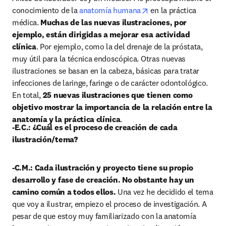
opens in new tab/win
conocimiento de la 
anatomía humana
 en la práctica 
médica. 
Muchas de las nuevas ilustraciones, por 
ejemplo, están dirigidas a mejorar esa actividad 
clínica
. Por ejemplo, como la del drenaje de la próstata, 
muy útil para la técnica endoscópica. Otras nuevas 
ilustraciones se basan en la cabeza, básicas para tratar 
infecciones de laringe, faringe o de carácter odontológico. 
En total, 
25 nuevas ilustraciones que tienen como 
objetivo mostrar la importancia de la relación entre la 
anatomía y la práctica clínica
.
-E.C.: ¿Cuál es el proceso de creación de cada 
ilustración/tema?
-C.M.: Cada ilustración y proyecto tiene su propio 
desarrollo y fase de creación. No obstante hay un 
camino común a todos ellos. 
Una vez he decidido el tema 
que voy a ilustrar, empiezo el proceso de investigación. A 
pesar de que estoy muy familiarizado con la anatomía 