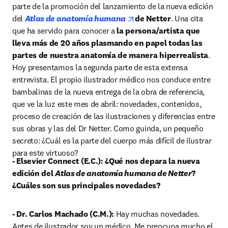
parte de la promoción del lanzamiento de la nueva edición 
opens in new tab/window
del 
Atlas de anatomía humana 
de Netter
. Una cita 
que ha servido para conocer a 
la persona/artista que 
lleva más de 20 años plasmando en papel todas las 
partes de nuestra anatomía de manera hiperrealista
. 
Hoy presentamos la segunda parte de esta extensa 
entrevista. El propio ilustrador médico nos conduce entre 
bambalinas de la nueva entrega de la obra de referencia, 
que ve la luz este mes de abril: novedades, contenidos, 
proceso de creación de las ilustraciones y diferencias entre 
sus obras y las del Dr Netter. Como guinda, un pequeño 
secreto: ¿Cuál es la parte del cuerpo más difícil de ilustrar 
para este virtuoso?
- Elsevier Connect (E.C.): ¿Qué nos depara la nueva 
edición del 
Atlas de anatomía humana de Netter
? 
¿Cuáles son sus principales novedades?
- Dr. Carlos Machado (C.M.):
 Hay muchas novedades. 
Antes de ilustrador soy un médico. Me preocupa mucho el 