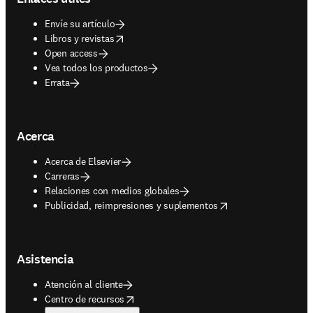
Envíe su artículo
opens in new tab/window
Libros y revistas
Open access
Vea todos los productos
Errata
Acerca
Acerca de Elsevier
Carreras
Relaciones con medios globales
opens in new tab/window
Publicidad, reimpresiones y suplementos
Asistencia
Atención al cliente
opens in new tab/window
Centro de recursos