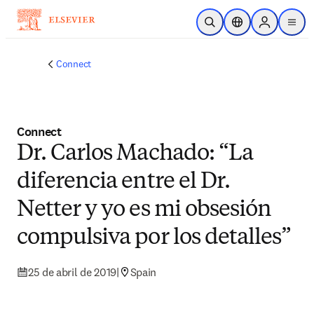
Saltar al contenido principal
Abrir búsqueda
Selector de ubicac
Sign in to p
menu
Connect
Connect
Dr. Carlos Machado: “La
diferencia entre el Dr.
Netter y yo es mi obsesión
compulsiva por los detalles”
25 de abril de 2019
|
Spain