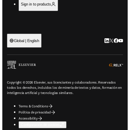
Sign in to products
LinkedIn se ab
Twitter se 
Facebook
YouTub
Global | English
ope
Copyright © 2026 Elsevier, sus licenciantes y colaboradores. Reservados
todos los derechos, incluidos los de minería de textos y datos, formación en
inteligencia artificial y tecnologías similares.
Terms & Conditions
Política de privacidad
Accessibility
Configuración de cookies