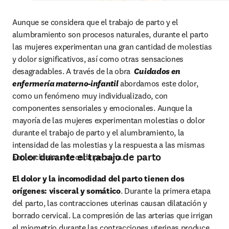
Aunque se considera que el trabajo de parto y el 
alumbramiento son procesos naturales, durante el parto 
las mujeres experimentan una gran cantidad de molestias 
y dolor significativos, así como otras sensaciones 
desagradables. A través de la obra  
Cuidados en 
enfermería materno-infantil
 abordamos este dolor, 
como un fenómeno muy individualizado, con 
componentes sensoriales y emocionales. Aunque la 
mayoría de las mujeres experimentan molestias o dolor 
durante el trabajo de parto y el alumbramiento, la 
intensidad de las molestias y la respuesta a las mismas 
Dolor durante el trabajo de parto
son exclusivas de cada persona.
El dolor y la incomodidad del parto tienen dos 
orígenes: visceral y somático
. Durante la primera etapa 
del parto, las contracciones uterinas causan dilatación y 
borrado cervical. La compresión de las arterias que irrigan 
el miometrio durante las contracciones uterinas produce 