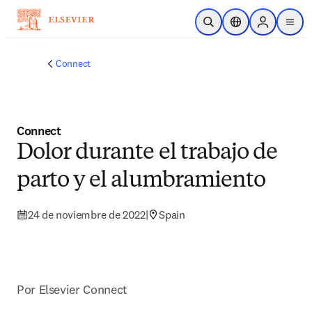
Saltar al contenido principal
Abrir búsqueda
Selector de ubicac
Sign in to p
menu
Connect
Connect
Dolor durante el trabajo de
parto y el alumbramiento
24 de noviembre de 2022
|
Spain
Por Elsevier Connect