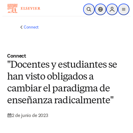
Saltar al contenido principal
Abrir búsqueda
Selector de ubicac
Sign in to p
menu
Connect
Connect
"Docentes y estudiantes se
han visto obligados a
cambiar el paradigma de
enseñanza radicalmente"
2 de junio de 2023