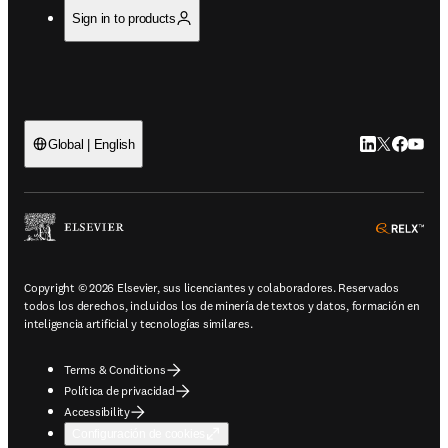
Sign in to products
LinkedIn se ab
Twitter se 
Facebook
YouTub
Global | English
ope
Copyright © 2026 Elsevier, sus licenciantes y colaboradores. Reservados
todos los derechos, incluidos los de minería de textos y datos, formación en
inteligencia artificial y tecnologías similares.
Terms & Conditions
Política de privacidad
Accessibility
Configuración de cookies