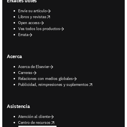
Enlaces útiles
Envíe su artículo
opens in new tab/window
Libros y revistas
Open access
Vea todos los productos
Errata
Acerca
Acerca de Elsevier
Carreras
Relaciones con medios globales
opens in new tab/window
Publicidad, reimpresiones y suplementos
Asistencia
Atención al cliente
opens in new tab/window
Centro de recursos