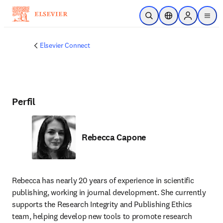
Saltar al contenido principal
Abrir búsqueda
Selector de ubicac
Sign in to p
menu
Elsevier Connect
Perfil
Rebecca Capone
Rebecca has nearly 20 years of experience in scientific 
publishing, working in journal development. She currently 
supports the Research Integrity and Publishing Ethics 
team, helping develop new tools to promote research 