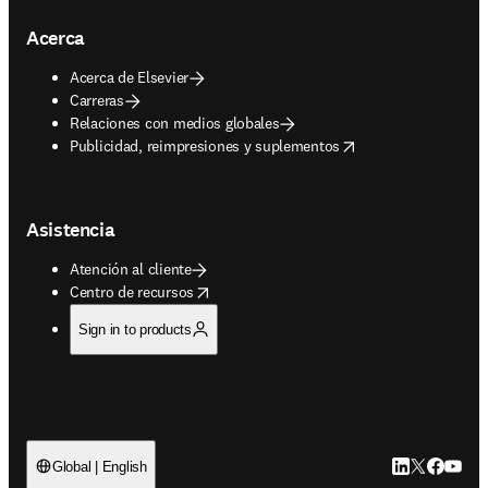
Acerca
Acerca de Elsevier
Carreras
Relaciones con medios globales
opens in new tab/window
Publicidad, reimpresiones y suplementos
Asistencia
Atención al cliente
opens in new tab/window
Centro de recursos
Sign in to products
LinkedIn se ab
Twitter se 
Facebook
YouTub
Global | English