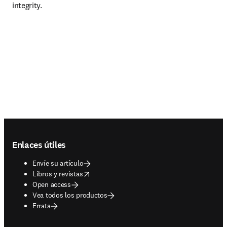
integrity.
Footer navigation
Enlaces útiles
Envíe su artículo
opens in new tab/window
Libros y revistas
Open access
Vea todos los productos
Errata