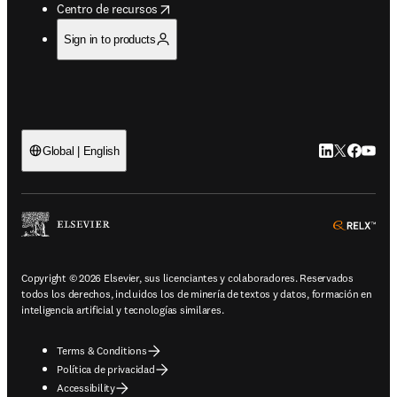
opens in new tab/window
Centro de recursos
Sign in to products
LinkedIn se ab
Twitter se 
Facebook
YouTub
Global | English
ope
Copyright © 2026 Elsevier, sus licenciantes y colaboradores. Reservados
todos los derechos, incluidos los de minería de textos y datos, formación en
inteligencia artificial y tecnologías similares.
Terms & Conditions
Política de privacidad
Accessibility