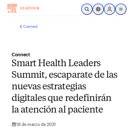
Saltar al contenido principal
Abrir búsqueda
Selector de ubicac
Sign in to p
menu
Connect
Connect
Smart Health Leaders
Summit, escaparate de las
nuevas estrategias
digitales que redefinirán
la atención al paciente
18 de marzo de 2021