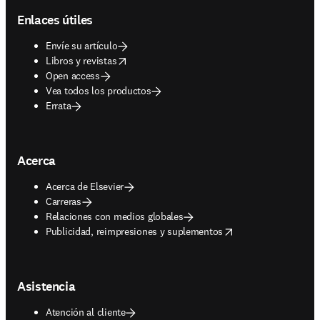
Enlaces útiles
Envíe su artículo
opens in new tab/window
Libros y revistas
Open access
Vea todos los productos
Errata
Acerca
Acerca de Elsevier
Carreras
Relaciones con medios globales
opens in new tab/window
Publicidad, reimpresiones y suplementos
Asistencia
Atención al cliente