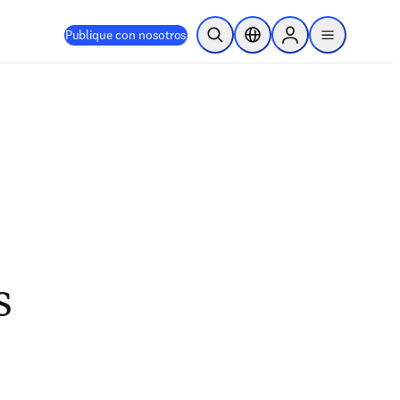
Publique con nosotros
Abrir búsqueda
Selector de ubicación
Sign in to products
menu
s