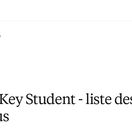
Saltar al contenido principal
s
Key Student - liste de
us