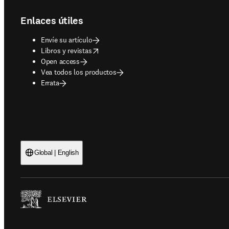
Enlaces útiles
Envíe su artículo
opens in new tab/window
Libros y revistas
Open access
Vea todos los productos
Errata
Global | English