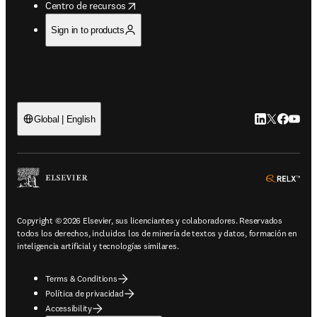
opens in new tab/window
Centro de recursos
Sign in to products
LinkedIn se ab
Twitter se 
Facebook
YouTub
Global | English
ope
Copyright © 2026 Elsevier, sus licenciantes y colaboradores. Reservados
todos los derechos, incluidos los de minería de textos y datos, formación en
inteligencia artificial y tecnologías similares.
Terms & Conditions
Política de privacidad
Accessibility