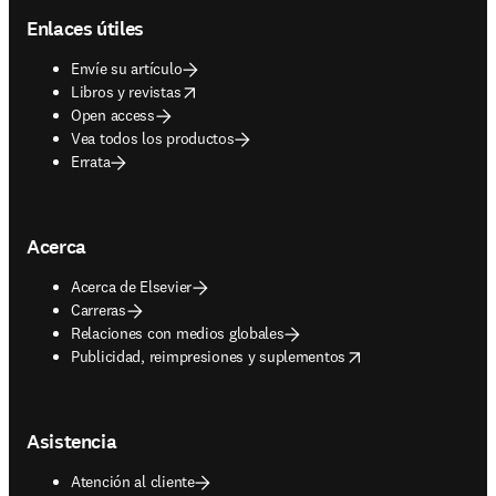
Enlaces útiles
Envíe su artículo
opens in new tab/window
Libros y revistas
Open access
Vea todos los productos
Errata
Acerca
Acerca de Elsevier
Carreras
Relaciones con medios globales
opens in new tab/window
Publicidad, reimpresiones y suplementos
Asistencia
Atención al cliente