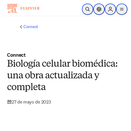
Saltar al contenido principal
Abrir búsqueda
Selector de ubicac
Sign in to p
menu
Connect
Connect
Biología celular biomédica:
una obra actualizada y
completa
27 de mayo de 2023