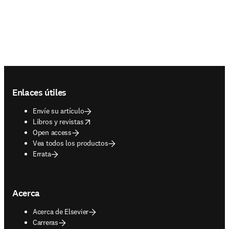
Footer navigation
Enlaces útiles
Envíe su artículo
opens in new tab/window
Libros y revistas
Open access
Vea todos los productos
Errata
Acerca
Acerca de Elsevier
Carreras