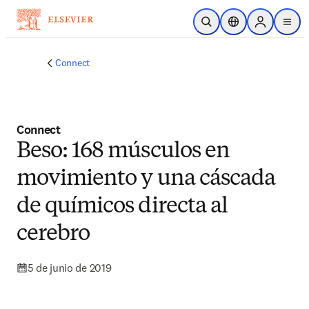
Saltar al contenido principal
Abrir búsqueda
Selector de ubicac
Sign in to p
menu
Connect
Connect
Beso: 168 músculos en
movimiento y una cáscada
de químicos directa al
cerebro
5 de junio de 2019