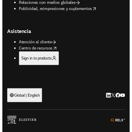
Relaciones con medios globales
opens in new tab/window
Publicidad, reimpresiones y suplementos
Asistencia
Atención al cliente
opens in new tab/window
Centro de recursos
Sign in to products
LinkedIn se ab
Twitter se 
Facebook
YouTub
Global | English
ope