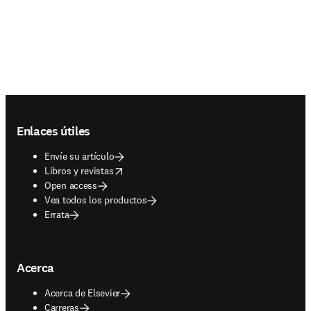
Footer navigation
Enlaces útiles
Envíe su artículo
opens in new tab/window
Libros y revistas
Open access
Vea todos los productos
Errata
Acerca
Acerca de Elsevier
Carreras