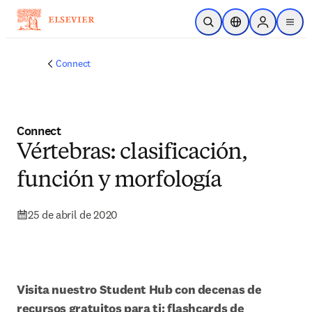
Saltar al contenido principal
Abrir búsqueda
Selector de ubicac
Sign in to p
menu
Connect
Connect
Vértebras: clasificación,
función y morfología
25 de abril de 2020
Visita nuestro Student Hub con decenas de 
recursos gratuitos para ti: flashcards de 