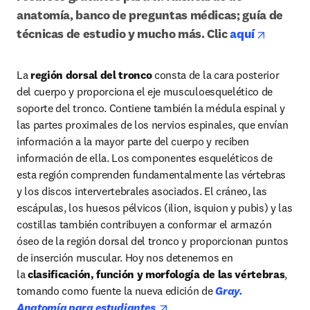
anatomía, banco de preguntas médicas; guía de 
opens i
técnicas de estudio y mucho más. Clic 
aquí
La 
región dorsal del tronco 
consta de la cara posterior 
del cuerpo y proporciona el eje musculoesquelético de 
soporte del tronco. Contiene también la médula espinal y 
las partes proximales de los nervios espinales, que envían 
información a la mayor parte del cuerpo y reciben 
información de ella. Los componentes esqueléticos de 
esta región comprenden fundamentalmente las vértebras 
y los discos intervertebrales asociados. El cráneo, las 
escápulas, los huesos pélvicos (ilion, isquion y pubis) y las 
costillas también contribuyen a conformar el armazón 
óseo de la región dorsal del tronco y proporcionan puntos 
de inserción muscular. Hoy nos detenemos en 
la 
clasificación, función y morfología de las vértebras
, 
tomando como fuente la nueva edición de 
Gray. 
opens in new tab/window
Anatomía para estudiantes
.