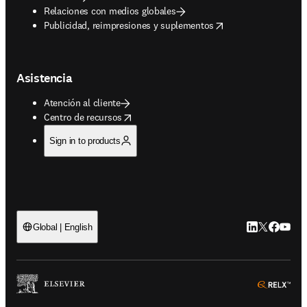
Relaciones con medios globales
opens in new tab/window
Publicidad, reimpresiones y suplementos
Asistencia
Atención al cliente
opens in new tab/window
Centro de recursos
Sign in to products
LinkedIn se ab
Twitter se 
Facebook
YouTub
Global | English
ope