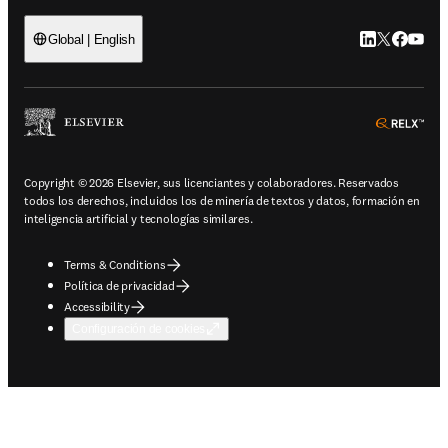
LinkedIn se ab
Twitter se 
Facebook
YouTub
Global | English
ope
Copyright © 2026 Elsevier, sus licenciantes y colaboradores. Reservados
todos los derechos, incluidos los de minería de textos y datos, formación en
inteligencia artificial y tecnologías similares.
Terms & Conditions
Política de privacidad
Accessibility
Configuración de cookies