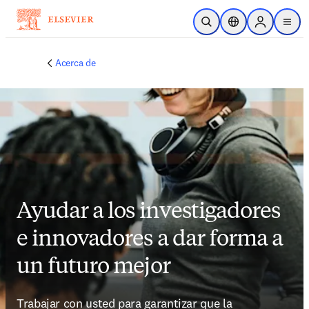
Saltar al contenido principal
Abrir búsqueda
Selector de ubicac
Sign in to p
menu
Acerca de
Ayudar a los investigadores
e innovadores a dar forma a
un futuro mejor
Trabajar con usted para garantizar que la 