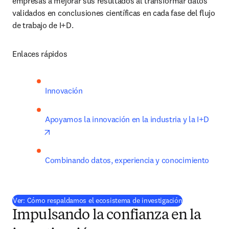
empresas a mejorar sus resultados al transformar datos 
validados en conclusiones científicas en cada fase del flujo 
de trabajo de I+D.
Enlaces rápidos
Innovación
Apoyamos la innovación en la industria y la I+D
opens in new tab/window
Combinando datos, experiencia y conocimiento
(
se abre en un
Ver: Cómo respaldamos el ecosistema de investigación
Impulsando la confianza en la