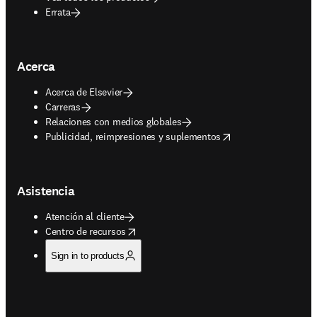
Errata
Acerca
Acerca de Elsevier
Carreras
Relaciones con medios globales
opens in new tab/window
Publicidad, reimpresiones y suplementos
Asistencia
Atención al cliente
opens in new tab/window
Centro de recursos
Sign in to products