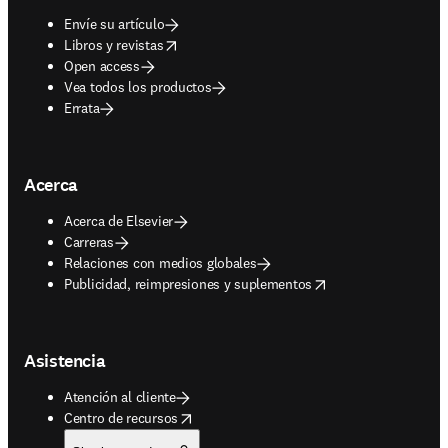
Envíe su artículo
opens in new tab/window
Libros y revistas
Open access
Vea todos los productos
Errata
Acerca
Acerca de Elsevier
Carreras
Relaciones con medios globales
opens in new tab/window
Publicidad, reimpresiones y suplementos
Asistencia
Atención al cliente
opens in new tab/window
Centro de recursos