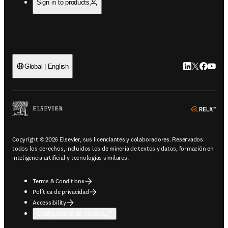
Sign in to products
LinkedIn se ab
Twitter se 
Facebook
YouTub
Global | English
ope
Copyright © 2026 Elsevier, sus licenciantes y colaboradores. Reservados
todos los derechos, incluidos los de minería de textos y datos, formación en
inteligencia artificial y tecnologías similares.
Terms & Conditions
Política de privacidad
Accessibility
Configuración de cookies