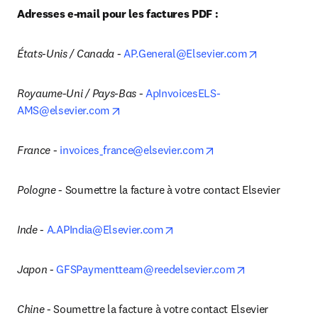
Adresses e-mail pour les factures PDF :
opens in ne
États-Unis / Canada
 - 
AP.General@Elsevier.com
Royaume-Uni / Pays-Bas
 - 
ApInvoicesELS-
opens in new tab/window
AMS@elsevier.com
opens in new tab/wi
France
 - 
invoices_france@elsevier.com
Pologne
 - Soumettre la facture à votre contact Elsevier
opens in new tab/window
Inde
 - 
A.APIndia@Elsevier.com
opens in new 
Japon
 - 
GFSPaymentteam@reedelsevier.com
Chine
 - Soumettre la facture à votre contact Elsevier