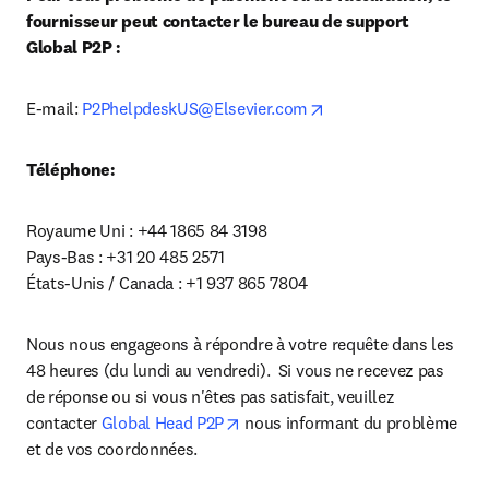
fournisseur peut contacter le bureau de support 
Global P2P :
opens in new tab/win
E-mail: 
P2PhelpdeskUS@Elsevier.com
Téléphone:
Royaume Uni : +44 1865 84 3198

Pays-Bas : +31 20 485 2571

États-Unis / Canada : +1 937 865 7804
Nous nous engageons à répondre à votre requête dans les 
48 heures (du lundi au vendredi).  Si vous ne recevez pas 
de réponse ou si vous n'êtes pas satisfait, veuillez 
opens in new tab/window
contacter 
Global Head P2P
 nous informant du problème 
et de vos coordonnées.