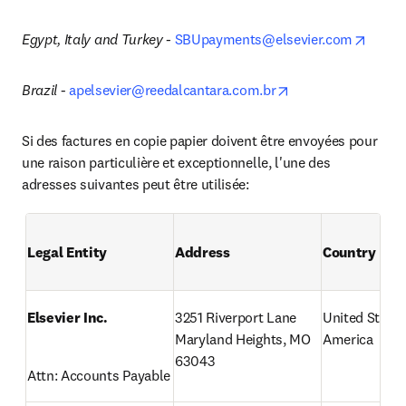
opens
Egypt, Italy and Turkey - 
SBUpayments@elsevier.com
opens in new tab/
Brazil
 - 
apelsevier@reedalcantara.com.br
Si des factures en copie papier doivent être envoyées pour 
une raison particulière et exceptionnelle, l'une des 
adresses suivantes peut être utilisée:
Legal Entity
Address
Country
Elsevier Inc.
3251 Riverport Lane

United States 
Maryland Heights, MO 
America
63043
Attn: Accounts Payable