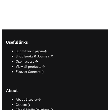
Footer navigation
Useful links
Submit your paper
opens in new tab/window
Shop Books & Journals
Open access
View all products
Elsevier Connect
About
About Elsevier
Careers
Global Media Relations