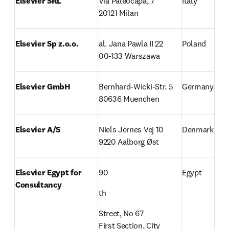
Elsevier SRL
Via Paleocapa, 7

Italy
20121 Milan
Elsevier Sp z.o.o.
al. Jana Pawla II 22 

Poland
00-133 Warszawa
Elsevier GmbH
Bernhard-Wicki-Str. 5

Germany
80636 Muenchen
Elsevier A/S
Niels Jernes Vej 10

Denmark
9220 Aalborg Øst
Elsevier Egypt for 
90
Egypt
Consultancy
th
Street, No 67

First Section, City 