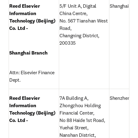
Reed Elsevier 
5/F Unit A, Digital 
Shanghai
Information 
China Centre,

Technology (Beijing) 
No. 567 Tianshan West 
Co. Ltd -
Road,

Changning District, 
200335
Shanghai Branch
Attn: Elsevier Finance 
Dept.
Reed Elsevier 
7A Building A, 
Shenzhen
Information 
Zhongzhou Holding 
Technology (Beijing) 
Financial Center,

Co. Ltd -
No 88 Haide 1st Road, 
Yuehai Street,

Nanshan District, 