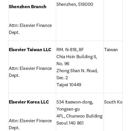
Shenzhen, 518000
Shenzhen Branch
Attn: Elsevier Finance 
Dept.
Elsevier Taiwan LLC
RM. N-818, 8F

Taiwan
Chia Hsin Building II, 
No. 96

Attn: Elsevier Finance 
Zhong Shan N. Road, 
Dept.
Sec. 2

Taipei 10449
Elsevier Korea LLC
534 Itaewon-dong, 
South Korea
Yongsan-gu

4FL, Chunwoo Building

Attn: Elsevier Finance 
Seoul 140 861
Dept.