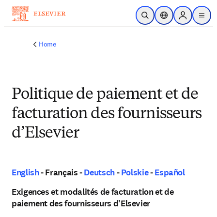
Skip to main content
Open Search
Location Selector
Sign in to p
menu
Home
Politique de paiement et de
facturation des fournisseurs
d’Elsevier
English
- Français -
Deutsch
-
Polskie
-
Español
Exigences et modalités de facturation et de
paiement des fournisseurs d’Elsevier