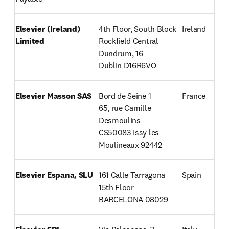
Elsevier (Ireland) 
4th Floor, South Block

Ireland
Limited
Rockfield Central

Dundrum, 16

Dublin D16R6VO 
Elsevier Masson SAS
Bord de Seine 1

France
65, rue Camille 
Desmoulins

CS50083 Issy les 
Moulineaux 92442
Elsevier Espana, SLU
161 Calle Tarragona 
Spain
15th Floor

BARCELONA 08029 