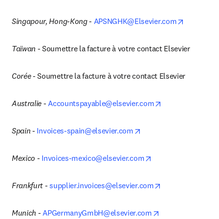
opens in 
Singapour, Hong-Kong
 - 
APSNGHK@Elsevier.com
Taïwan
 - Soumettre la facture à votre contact Elsevier
Corée
 - Soumettre la facture à votre contact Elsevier
opens in new ta
Australie
 - 
Accountspayable@elsevier.com
opens in new tab/wind
Spain 
- 
Invoices-spain@elsevier.com
opens in new tab/w
Mexico 
- 
Invoices-mexico@elsevier.com
opens in new tab
Frankfurt
 - 
supplier.invoices@elsevier.com
opens in new tab
Munich
 - 
APGermanyGmbH@elsevier.com