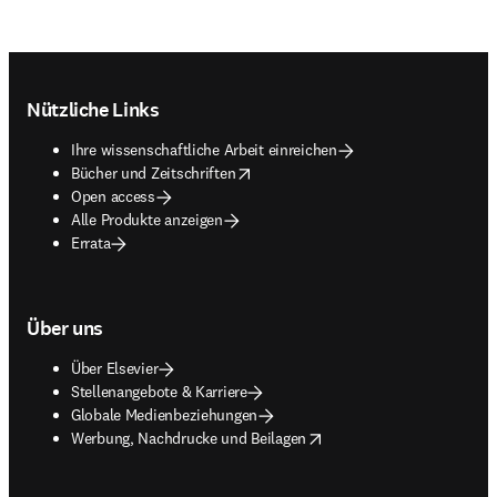
Footer navigation
Nützliche Links
Ihre wissenschaftliche Arbeit einreichen
opens in new tab/window
Bücher und Zeitschriften
Open access
Alle Produkte anzeigen
Errata
Über uns
Über Elsevier
Stellenangebote & Karriere
Globale Medienbeziehungen
opens in new tab/window
Werbung, Nachdrucke und Beilagen