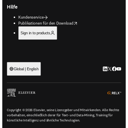
Hilfe
Kundenservice
opens in new tab/window
Publikationen für den Download
Sign in to products
LinkedIn Wird 
Twitter Wir
Facebook
YouTub
Global | English
ope
Copyright © 2026 Elsevier, seine Lizenzgeber und Mitwirkenden. Alle Rechte
vorbehalten, einschließlich derer für Text- und Data-Mining, Training für
künstliche Intelligenz und ähnliche Technologien.