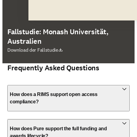
Fallstudie: Monash Universität,
Australien
Wird in neuem Tab/Fenster geöffnet
Download der Fallstudie
Frequently Asked Questions
How does a RIMS support open access
compliance?
How does Pure support the full funding and
awards lifecycle?