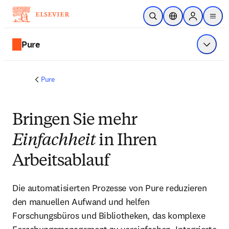
Zum Hauptinhalt wechseln
Suche öffnen
Standortauswahl
Sign in to p
menu
Pure
Menü a
Pure
Bringen Sie mehr
Einfachheit
in Ihren
Arbeitsablauf
Die automatisierten Prozesse von Pure reduzieren 
den manuellen Aufwand und helfen 
Forschungsbüros und Bibliotheken, das komplexe 