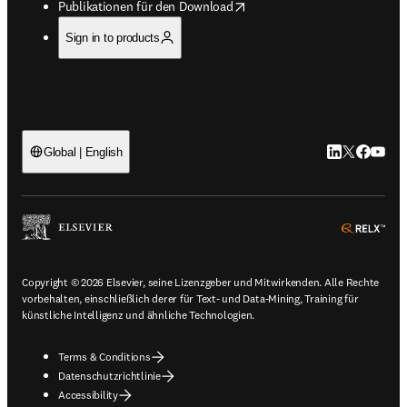
opens in new tab/window
Publikationen für den Download
Sign in to products
LinkedIn Wird 
Twitter Wir
Facebook
YouTub
Global | English
ope
Copyright © 2026 Elsevier, seine Lizenzgeber und Mitwirkenden. Alle Rechte
vorbehalten, einschließlich derer für Text- und Data-Mining, Training für
künstliche Intelligenz und ähnliche Technologien.
Terms & Conditions
Datenschutzrichtlinie
Accessibility