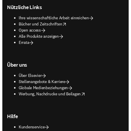
Nützliche Links
Ihre wissenschaftliche Arbeit einreichen
opens in new tab/window
Bücher und Zeitschriften
Open access
Alle Produkte anzeigen
Errata
Über uns
Über Elsevier
Stellenangebote & Karriere
Globale Medienbeziehungen
opens in new tab/window
Werbung, Nachdrucke und Beilagen
Hilfe
Kundenservice