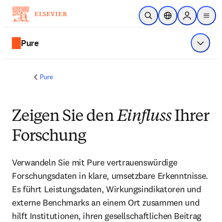
Zum Hauptinhalt wechseln
Suche öffnen
Standortauswahl
Sign in to p
menu
Pure
Menü a
Pure
Zeigen Sie den
Einfluss
Ihrer
Forschung
Verwandeln Sie mit Pure vertrauenswürdige 
Forschungsdaten in klare, umsetzbare Erkenntnisse. 
Es führt Leistungsdaten, Wirkungsindikatoren und 
externe Benchmarks an einem Ort zusammen und 
hilft Institutionen, ihren gesellschaftlichen Beitrag 