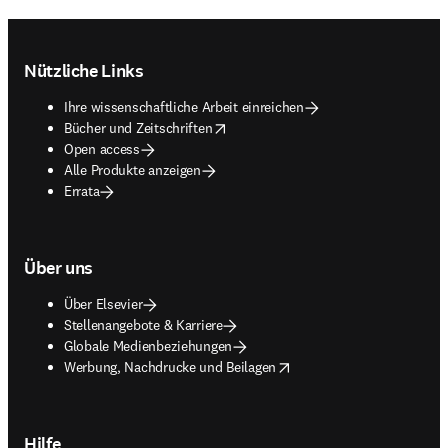
Footer navigation
Nützliche Links
Ihre wissenschaftliche Arbeit einreichen
opens in new tab/window
Bücher und Zeitschriften
Open access
Alle Produkte anzeigen
Errata
Über uns
Über Elsevier
Stellenangebote & Karriere
Globale Medienbeziehungen
opens in new tab/window
Werbung, Nachdrucke und Beilagen
Hilfe