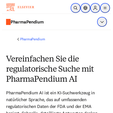
Zum Hauptinhalt wechseln
Suche öffnen
Standortauswahl
Sign in to p
menu
PharmaPendium
Menü a
PharmaPendium
Vereinfachen Sie die
regulatorische Suche mit
PharmaPendium AI
PharmaPendium AI ist ein KI-Suchwerkzeug in 
natürlicher Sprache, das auf umfassenden 
regulatorischen Daten der FDA und der EMA 