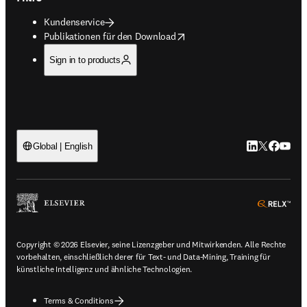
Kundenservice
opens in new tab/window
Publikationen für den Download
Sign in to products
LinkedIn Wird 
Twitter Wir
Facebook
YouTub
Global | English
ope
Copyright © 2026 Elsevier, seine Lizenzgeber und Mitwirkenden. Alle Rechte
vorbehalten, einschließlich derer für Text- und Data-Mining, Training für
künstliche Intelligenz und ähnliche Technologien.
Terms & Conditions