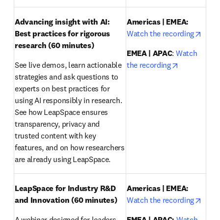
Advancing insight with AI: 
Americas | EMEA:
opens
Best practices for rigorous 
Watch the recording
research
(60 minutes)
EMEA | APAC
: 
Watch 
opens in ne
See live demos, learn actionable 
the recording
strategies and ask questions to 
experts on best practices for 
using AI responsibly in research. 
See how LeapSpace ensures 
transparency, privacy and 
trusted content with key 
features, and on how researchers 
are already using LeapSpace.
LeapSpace for Industry R&D 
Americas | EMEA:
opens
and Innovation (60 minutes)
Watch the recording
A webinar designed for leaders 
EMEA | APAC:
Watch 