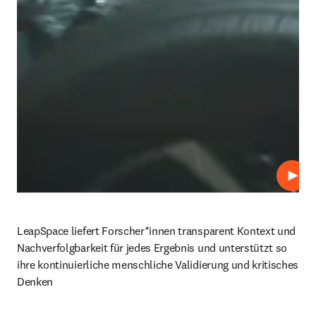
Abspi
LeapSpace liefert Forscher*innen transparent Kontext und 
Nachverfolgbarkeit für jedes Ergebnis und unterstützt so 
ihre kontinuierliche menschliche Validierung und kritisches 
Denken