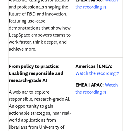
opens in ne
and professionals shaping the 
the recording
future of R&D and innovation, 
featuring use-case 
demonstrations that show how 
LeapSpace empowers teams to 
work faster, think deeper, and 
achieve more.
From policy to practice: 
Americas | EMEA:
opens
Enabling responsible and 
Watch the recording
research-grade AI 
EMEA | APAC:
Watch 
opens in ne
A webinar to explore 
the recording
responsible, research-grade AI. 
An opportunity to gain 
actionable strategies, hear real-
world applications from 
librarians from University of 