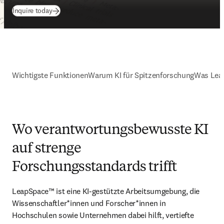
Inquire today
Wichtigste Funktionen
Warum KI für Spitzenforschung
Was Lea
Wo verantwortungsbewusste KI
auf strenge
Forschungsstandards trifft
LeapSpace™ ist eine KI-gestützte Arbeitsumgebung, die 
Wissenschaftler*innen und Forscher*innen in 
Hochschulen sowie Unternehmen dabei hilft, vertiefte 