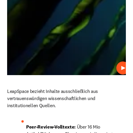
Abspi
LeapSpace bezieht Inhalte ausschließlich aus 
vertrauenswürdigen wissenschaftlichen und 
institutionellen Quellen.
Peer-Review-Volltexte:
 Über 16 Mio 