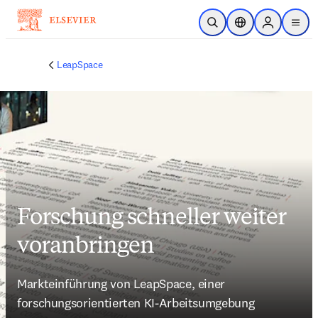
Zum Hauptinhalt wechseln
Suche öffnen
Standortauswahl
Sign in to p
menu
LeapSpace
Forschung schneller weiter
voranbringen
Markteinführung von LeapSpace, einer 
forschungsorientierten KI-Arbeitsumgebung