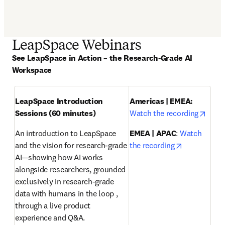
LeapSpace Webinars
See LeapSpace in Action – the Research-Grade AI 
Workspace
LeapSpace Introduction 
Americas | EMEA: 
opens
Sessions (60 minutes)
Watch the recording
An introduction to LeapSpace 
EMEA | APAC
: 
Watch 
opens in ne
and the vision for research-grade 
the recording
AI—showing how AI works 
alongside researchers, grounded 
exclusively in research-grade 
data with humans in the loop , 
through a live product 
experience and Q&A.