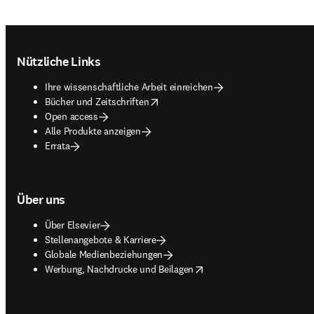
Footer navigation
Nützliche Links
Ihre wissenschaftliche Arbeit einreichen
opens in new tab/window
Bücher und Zeitschriften
Open access
Alle Produkte anzeigen
Errata
Über uns
Über Elsevier
Stellenangebote & Karriere
Globale Medienbeziehungen
opens in new tab/window
Werbung, Nachdrucke und Beilagen