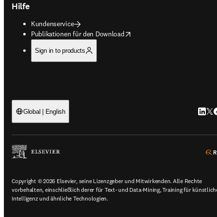
Hilfe
Kundenservice
opens in new tab/window
Publikationen für den Download
Sign in to products
Linked
Twi
F
Global | English
Copyright © 2026 Elsevier, seine Lizenzgeber und Mitwirkenden. Alle Rechte
vorbehalten, einschließlich derer für Text- und Data-Mining, Training für künstlich
Intelligenz und ähnliche Technologien.