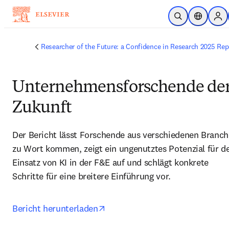
Zum Hauptinhalt wechseln
Suche öffnen
Standorta
Sign
Researcher of the Future: a Confidence in Research 2025 Rep
Unternehmensforschende de
Zukunft
Der Bericht lässt Forschende aus verschiedenen Branch
zu Wort kommen, zeigt ein ungenutztes Potenzial für de
Einsatz von KI in der F&E auf und schlägt konkrete 
Schritte für eine breitere Einführung vor.
opens in new tab/window
Bericht herunterladen