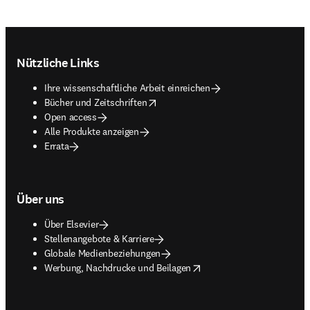
Footer navigation
Nützliche Links
Ihre wissenschaftliche Arbeit einreichen
opens in new tab/window
Bücher und Zeitschriften
Open access
Alle Produkte anzeigen
Errata
Über uns
Über Elsevier
Stellenangebote & Karriere
Globale Medienbeziehungen
opens in new tab/window
Werbung, Nachdrucke und Beilagen