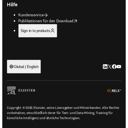
Hilfe
Kundenservice
opens in new tab/window
Publikationen für den Download
Sign in to products
LinkedIn Wird 
Twitter Wir
Facebook
YouTub
Global | English
ope
Copyright © 2026 Elsevier, seine Lizenzgeber und Mitwirkenden. Alle Rechte
vorbehalten, einschließlich derer für Text- und Data-Mining, Training für
künstliche Intelligenz und ähnliche Technologien.