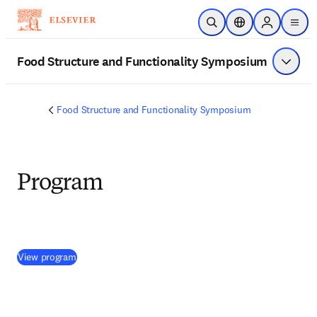
Zum Hauptinhalt wechseln
Suche öffnen
Standortauswahl
Sign in to p
menu
Food Structure and Functionality Symposium
Menü a
Food Structure and Functionality Symposium
Program
(
Wird in neuem Tab/Fenster geöffnet
)
View program