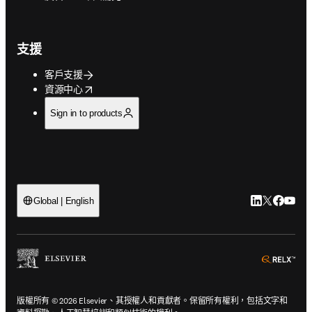
支援
客戶支援
opens in new tab/window
資源中心
Sign in to products
LinkedIn
Twitter
Faceb
You
Global | English
ope
版權所有 © 2026 Elsevier、其授權人和貢獻者。保留所有權利，包括文字和