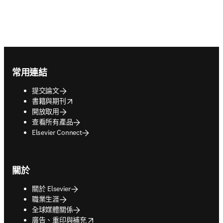
Footer navigation
常用連結
提交論文
opens in new tab/window
書籍與期刊
開放取用
查看所有產品
Elsevier Connect
關於
關於 Elsevier
職業生涯
全球媒體關係
opens in new tab/window
廣告、重印與補充