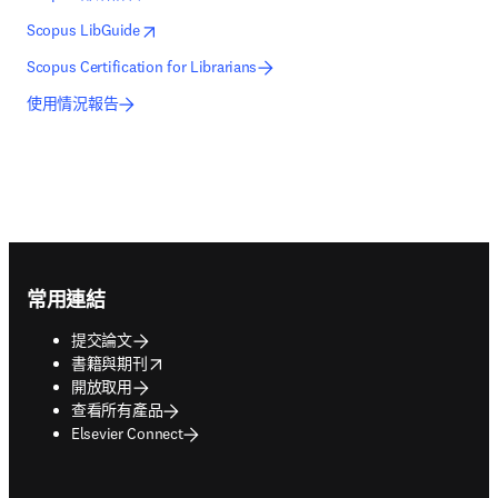
opens in new tab/window
打開新的分頁／視窗
Scopus LibGuide
Scopus Certification for Librarians
使用情況報告
Footer navigation
常用連結
提交論文
opens in new tab/window
書籍與期刊
開放取用
查看所有產品
Elsevier Connect