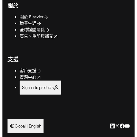
關於
關於 Elsevier
職業生涯
全球媒體關係
opens in new tab/window
廣告、重印與補充
支援
客戶支援
opens in new tab/window
資源中心
Sign in to products
LinkedIn
Twitter
Faceb
You
Global | English