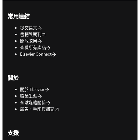
Footer navigation
常用連結
提交論文
opens in new tab/window
書籍與期刊
開放取用
查看所有產品
Elsevier Connect
關於
關於 Elsevier
職業生涯
全球媒體關係
opens in new tab/window
廣告、重印與補充
支援