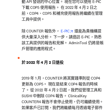
動 API 發送的中心位置。 現在您可以使用 E-PIC 
下載 COP5 使用報告。 在 2022 年 4 月 2 日之
前，COP4、COP5 和補充使用報告將繼續在管理
工具中提供。

opens in new tab/win
除 COUNTER 報告外， 
E-PIC
 還能為貴機構提
供大量深入分析。 下一步，請造訪 E-PIC，熟悉
該工具提供的報告和見解。 AdminTool 仍將是帳
戶管理的應用程式。
於 2022 年 4 月 2 日退役
2019 年 1 月，COUNTER 將其實踐準則從 COP4 
更新為 COP5。 現在是結束 COP4 報告的時候
了。 從 2022 年 4 月 2 日起，我們從管理工具和 
SUSHI 中刪除 COP4 報告。 ClinicalKey 
COUNTER4 報告不會停止使用，仍可繼續使用。 
如果客戶已訂閱，我們將繼續每月透過電子郵件