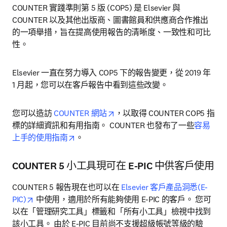
COUNTER 實踐準則第 5 版 (COP5) 是 Elsevier 與 
COUNTER 以及其他出版商、圖書館員和供應商合作推出
的一項舉措，旨在提高使用報告的清晰度、一致性和可比
性。
Elsevier 一直在努力導入 COP5 下的報告變更，從 2019 年 
1 月起，您可以在客戶報告中看到這些改變。
opens in new tab/window
您可以造訪 
COUNTER 網站
，以取得 COUNTER COP5 指
標的詳細資訊和有用指南。 COUNTER 也發布了一些
容易
opens in new tab/window
上手的使用指南
。
COUNTER 5 小工具現可在 E-PIC 中供客戶使用
COUNTER 5 報告現在也可以在 
Elsevier 客戶產品洞悉(E-
opens in new tab/window
PIC)
 中使用，適用於所有能夠使用 E-PIC 的客戶。 您可
以在「管理研究工具」標籤和「所有小工具」檢視中找到
該小工具。 由於 E-PIC 目前尚不支援超級帳號等級的驗