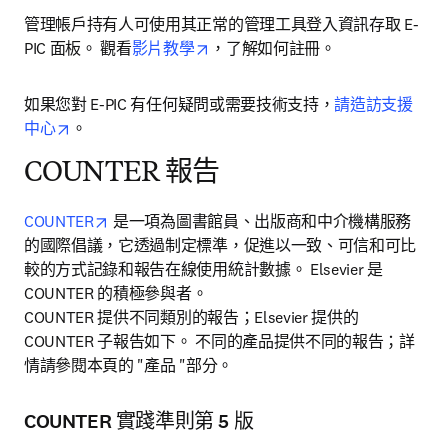
管理帳戶持有人可使用其正常的管理工具登入資訊存取 E-
opens in new tab/window
PIC 面板。 觀看
影片教學
，了解如何註冊。
如果您對 E-PIC 有任何疑問或需要技術支持，
請造訪支援
opens in new tab/window
中心
。
COUNTER 報告
opens in new tab/window
COUNTER
 是一項為圖書館員、出版商和中介機構服務
的國際倡議，它透過制定標準，促進以一致、可信和可比
較的方式記錄和報告在線使用統計數據。 Elsevier 是 
COUNTER 的積極參與者。

COUNTER 提供不同類別的報告；Elsevier 提供的 
COUNTER 子報告如下。 不同的產品提供不同的報告；詳
情請參閱本頁的 "產品 "部分。
COUNTER 實踐準則第 5 版