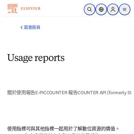
跳到主要內容
公開搜尋
位置選擇器
Sign in to p
menu
圖書館員
Usage reports
關於使用報告
E-PIC
COUNTER 報告
COUNTER API (formerly SU
使用指標可與其他指標一起用於了解數位資源的價值。