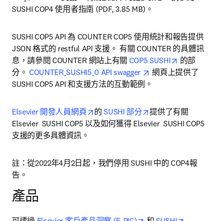
SUSHI COP4 使用者指南 (PDF, 3.85 MB)。
SUSHI COP5 API 為 COUNTER COP5 使用統計和報告提供 
JSON 格式的 restful API 支援。 有關 COUNTER 的具體訊
opens in ne
息，請參閱 COUNTER 網站上有關 
COP5 SUSHI
 的部
opens in new tab/wi
分。 
COUNTER_SUSHI5_0 API swagger 
 網頁上提供了 
SUSHI COP5 API 和支援方法的互動範例。
opens in new tab/window
opens in new tab/wi
Elsevier 開發人員網頁
的 
SUSHI 部分
提供了有關 
Elsevier  SUSHI COP5 以及如何獲得 Elsevier  SUSHI COP5 
支援的更多具體資訊。
註：從2022年4月2日起，我們停用 SUSHI 中的 COP4報
告。
產品
opens in new tab/wind
opens in n
可透過 
Elsevier 客戶產品洞察 (E-PIC)
 和 
SUSHI