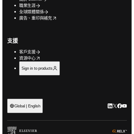
職業生涯
全球媒體關係
opens in new tab/window
廣告、重印與補充
支援
客戶支援
opens in new tab/window
資源中心
Sign in to products
LinkedIn
Twitter
Faceb
You
Global | English
ope