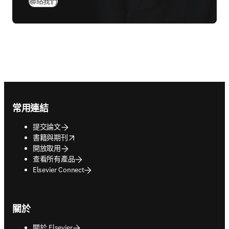
聯絡我們
Footer navigation
常用連結
提交論文
opens in new tab/window
書籍與期刊
開放取用
查看所有產品
Elsevier Connect
關於
關於 Elsevier