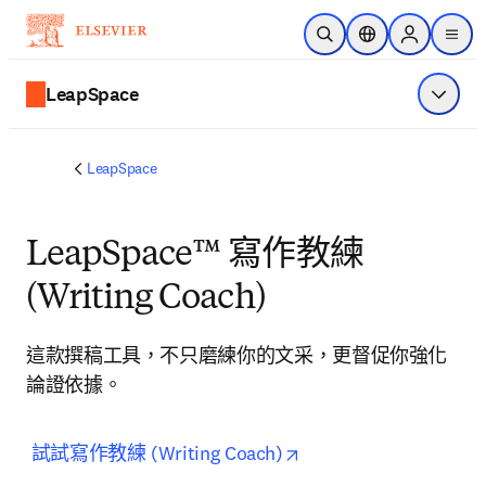
跳到主要內容
公開搜尋
位置選擇器
Sign in to p
menu
LeapSpace
顯示選
LeapSpace
LeapSpace™ 寫作教練
(Writing Coach)
這款撰稿工具，不只磨練你的文采，更督促你強化
論證依據。
opens in new tab/win
試試寫作教練 (Writing Coach)