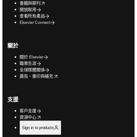
opens in new tab/window
書籍與期刊
開放取用
查看所有產品
Elsevier Connect
關於
關於 Elsevier
職業生涯
全球媒體關係
opens in new tab/window
廣告、重印與補充
支援
客戶支援
opens in new tab/window
資源中心
Sign in to products