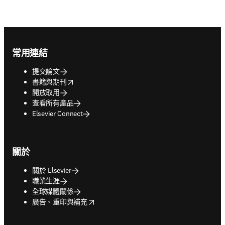
Footer navigation
常用連結
提交論文
opens in new tab/window
書籍與期刊
開放取用
查看所有產品
Elsevier Connect
關於
關於 Elsevier
職業生涯
全球媒體關係
opens in new tab/window
廣告、重印與補充