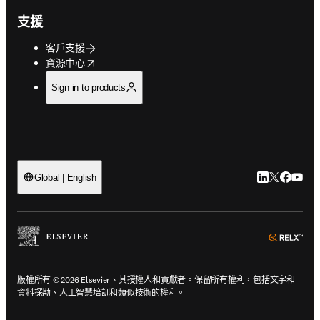
支援
客戶支援
opens in new tab/window
資源中心
Sign in to products
LinkedIn
Twitter
Faceb
You
Global | English
ope
版權所有 © 2026 Elsevier、其授權人和貢獻者。保留所有權利，包括文字和
資料探勘、人工智慧培訓和類似技術的權利。