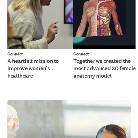
Connect
Connect
A heartfelt mission to
Together we created the
improve women’s
most advanced 3D female
healthcare
anatomy model