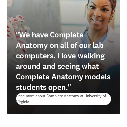
"We have Complete
Anatomy on all of our lab
computers. I love walking
around and seeing what
Complete Anatomy models
students open."
Read more about Complete Anatomy at University of
(
打開新的分頁／視窗
)
Virginia