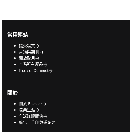
Footer navigation
常用連結
提交論文
opens in new tab/window
書籍與期刊
開放取用
查看所有產品
Elsevier Connect
關於
關於 Elsevier
職業生涯
全球媒體關係
opens in new tab/window
廣告、重印與補充