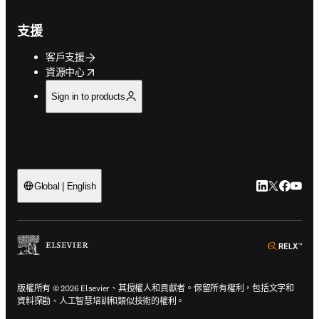
支援
客戶支援
opens in new tab/window
資源中心
Sign in to products
LinkedIn
Twitter
Faceb
You
Global | English
ope
版權所有 © 2026 Elsevier、其授權人和貢獻者。保留所有權利，包括文字和
資料探勘、人工智慧培訓和類似技術的權利。