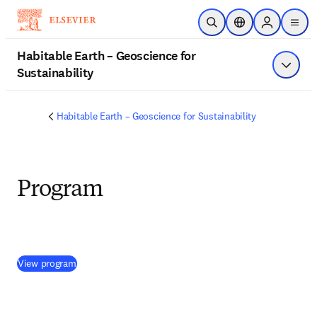
跳到主要內容
公開搜尋
位置選擇器
Sign in to p
menu
Habitable Earth – Geoscience for
Sustainability
顯示選
Habitable Earth – Geoscience for Sustainability
Program
(
打開新的分頁／視窗
)
View program