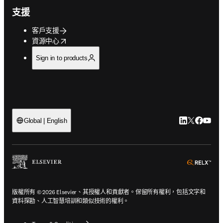
支援
客戶支援
opens in new tab/window
資源中心
Sign in to products
LinkedIn
Twitter
Faceb
You
Global | English
ope
版權所有 © 2026 Elsevier、其授權人和貢獻者。保留所有權利，包括文字和
資料探勘、人工智慧培訓和類似技術的權利。