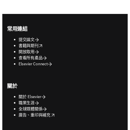
Footer navigation
常用連結
提交論文
opens in new tab/window
書籍與期刊
開放取用
查看所有產品
Elsevier Connect
關於
關於 Elsevier
職業生涯
全球媒體關係
opens in new tab/window
廣告、重印與補充