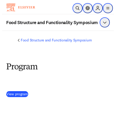
跳到主要內容
公開搜尋
位置選擇器
Sign in to p
menu
Food Structure and Functionality Symposium
顯示選
Food Structure and Functionality Symposium
Program
(
打開新的分頁／視窗
)
View program