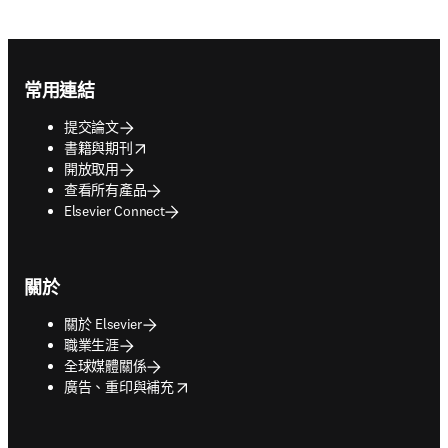
Footer navigation
常用連結
提交論文
opens in new tab/window
書籍與期刊
開放取用
查看所有產品
Elsevier Connect
關於
關於 Elsevier
職業生涯
全球媒體關係
opens in new tab/window
廣告、重印與補充