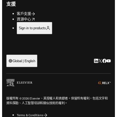
支援
客戶支援
opens in new tab/window
資源中心
Sign in to products
LinkedIn
Twitter
Faceb
You
Global | English
ope
版權所有 © 2026 Elsevier、其授權人和貢獻者。保留所有權利，包括文字和
資料探勘、人工智慧培訓和類似技術的權利。
Terms & Conditions