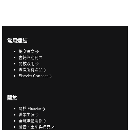
Footer navigation
常用連結
提交論文
opens in new tab/window
書籍與期刊
開放取用
查看所有產品
Elsevier Connect
關於
關於 Elsevier
職業生涯
全球媒體關係
opens in new tab/window
廣告、重印與補充