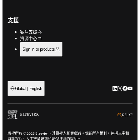
支援
客戶支援
opens in new tab/window
資源中心
Sign in to products
LinkedIn
Twitter
Faceb
You
Global | English
ope
版權所有 © 2026 Elsevier、其授權人和貢獻者。保留所有權利，包括文字和
資料探勘、人工智慧培訓和類似技術的權利。