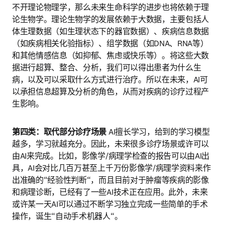
不开理论物理学，那么未来生命科学的进步也将依赖于理
论生物学。理论生物学的发展依赖于大数据，主要包括人
体生理数据（如生理状态下的器官数据）、疾病信息数据
（如疾病相关化验指标）、组学数据（如DNA、RNA等）
和其他情感信息（如抑郁、焦虑或快乐等）。将这些大数
据进行超算、整合、分析，我们可以得出患者为什么生
病，以及可以采取什么方式进行治疗。所以在未来，AI可
以承担信息超算及分析的角色，从而对疾病的诊疗过程产
生影响。
第四类：取代部分诊疗场景 
AI擅长学习，给到的学习模型
越多，学习就越充分。因此，未来很多诊疗场景或许可以
由AI来完成。比如，影像学/病理学检查的报告可以由AI出
具，AI会对比几百万甚至上千万份影像学/病理学资料来作
出准确的“经验性判断“，而且目前对于肿瘤等疾病的影像
和病理诊断，已经有了一些AI技术正在应用。此外，未来
或许某一天AI可以通过不断学习独立完成一些简单的手术
操作，诞生“自动手术机器人“。