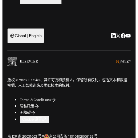
LinkedIn
Twitter
Faceb
You
Global | English
ope
版权 © 2026 Elsevier、其许可方和撰稿人。保留所有权利，包括文本和数据
挖掘、人工智能训练及类似技术的权利。
Terms & Conditions
隐私政策
无障碍
Cookie 设置
在新的选项卡/窗口中打开
在新的选项卡/窗口中打开
京 ICP 备 20031023 号-7
京公网安备 11010102006133 号