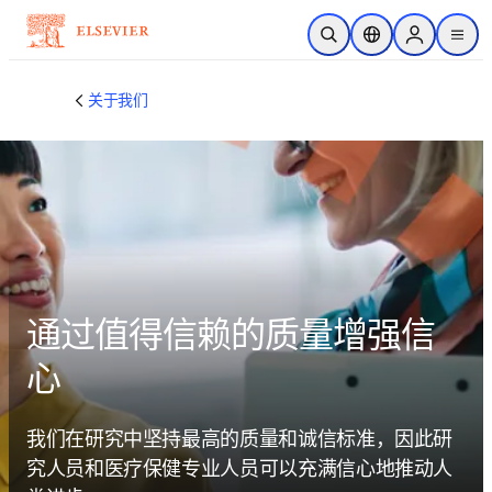
跳转到主内容
开放搜索
位置选择器
Sign in to p
menu
关于我们
通过值得信赖的质量增强信
心
我们在研究中坚持最高的质量和诚信标准，因此研
究人员和医疗保健专业人员可以充满信心地推动人