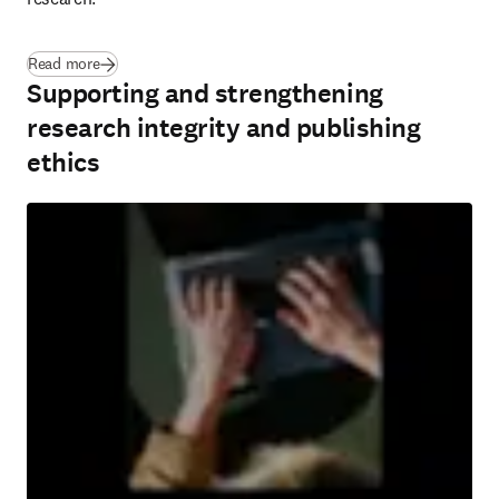
(
在新的选项卡/窗口中打开
)
Read more
Supporting and strengthening
research integrity and publishing
ethics