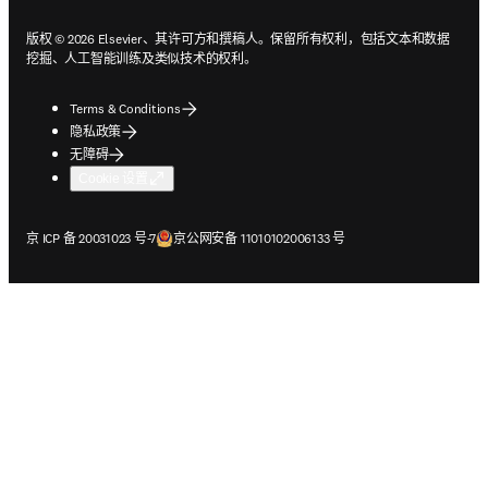
版权 © 2026 Elsevier、其许可方和撰稿人。保留所有权利，包括文本和数据
挖掘、人工智能训练及类似技术的权利。
Terms & Conditions
隐私政策
无障碍
Cookie 设置
在新的选项卡/窗口中打开
在新的选项卡/窗口中打开
京 ICP 备 20031023 号-7
京公网安备 11010102006133 号