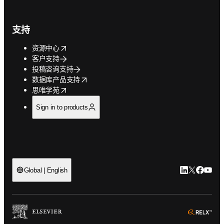
支持
opens in new tab/window
资源中心
客户支持
投稿咨询支持
opens in new tab/window
数据库产品支持
opens in new tab/window
思唯学苑
Sign in to products
LinkedIn
Twitter
Faceb
You
Global | English
ope