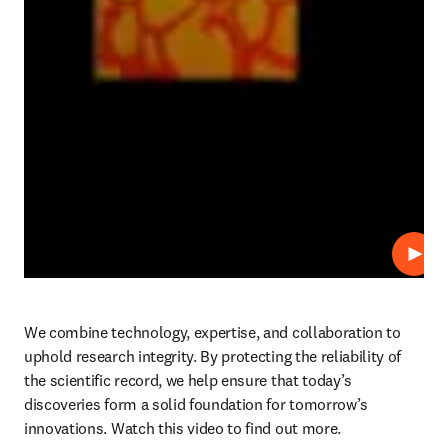
播放
We combine technology, expertise, and collaboration to 
uphold research integrity. By protecting the reliability of 
the scientific record, we help ensure that today’s 
discoveries form a solid foundation for tomorrow’s 
innovations. Watch this video to find out more. 