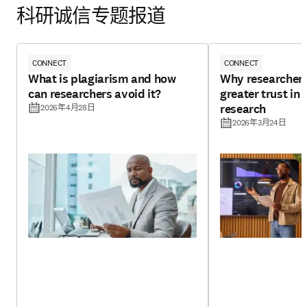
科研诚信专题报道
CONNECT
CONNECT
What is plagiarism and how
Why researchers
can researchers avoid it?
greater trust in
research
2026年4月28日
2026年3月24日