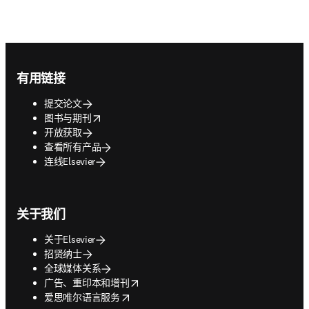
Footer navigation
有用链接
提交论文
opens in new tab/window
图书与期刊
开放获取
查看所有产品
连线Elsevier
关于我们
关于Elsevier
招贤纳士
全球媒体关系
opens in new tab/window
广告、重印本和增刊
opens in new tab/window
爱思唯尔语言服务