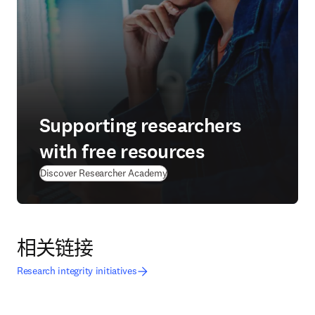
Supporting researchers
with free resources
(
在新的选项卡/窗口中打开
)
Discover Researcher Academy
相关链接
Research integrity initiatives