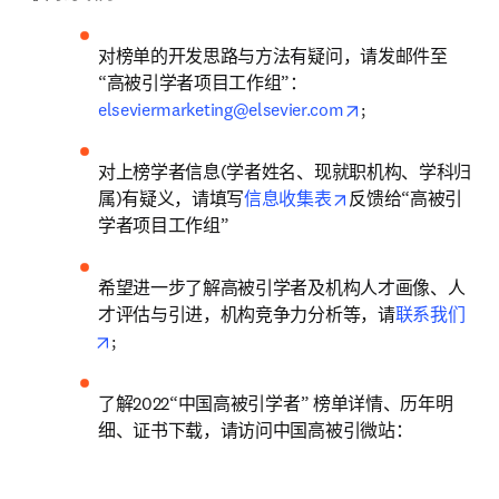
对榜单的开发思路与方法有疑问，请发邮件至
“高被引学者项目工作组”：
opens in new tab
elseviermarketing@elsevier.com
; 
对上榜学者信息(学者姓名、现就职机构、学科归
opens in new tab/w
属)有疑义，请填写
信息收集表
反馈给“高被引
学者项目工作组”
希望进一步了解高被引学者及机构人才画像、人
才评估与引进，机构竞争力分析等，请
联系我们
opens in new tab/window
;
了解2022“中国高被引学者” 榜单详情、历年明
细、证书下载，请访问中国高被引微站：