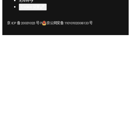
无障碍
Cookie 设置
在新的选项卡/窗口中打开
在新的选项卡/窗口中打开
京 ICP 备 20031023 号-7
京公网安备 11010102006133 号